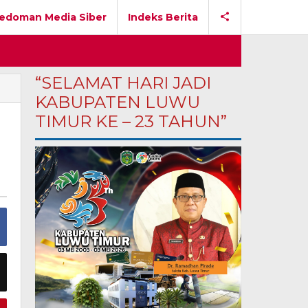
edoman Media Siber
Indeks Berita
“SELAMAT HARI JADI
KABUPATEN LUWU
TIMUR KE – 23 TAHUN”