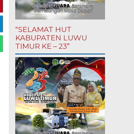
“SELAMAT HUT
KABUPATEN LUWU
TIMUR KE – 23”