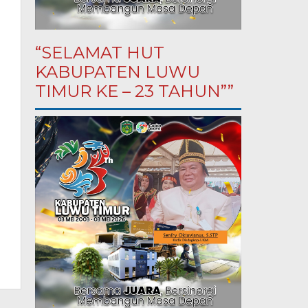
“SELAMAT HUT
KABUPATEN LUWU
TIMUR KE – 23 TAHUN””