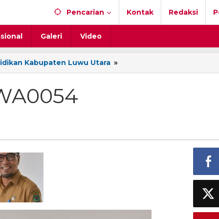
Pencarian
Kontak
Redaksi
P
sional
Galeri
Video
idikan Kabupaten Luwu Utara
»
IMG-
20260317-
WA0054
-WA0054