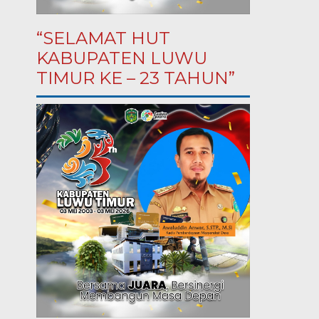
“SELAMAT HUT
KABUPATEN LUWU
TIMUR KE – 23 TAHUN”