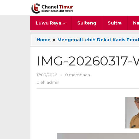
Lewati
ke
konten
Luwu Raya
Sulteng
Sultra
Na
Home
»
Mengenal Lebih Dekat Kadis Pend
IMG-20260317
17/03/2026
oleh
-
0 membaca
admin
oleh
admin