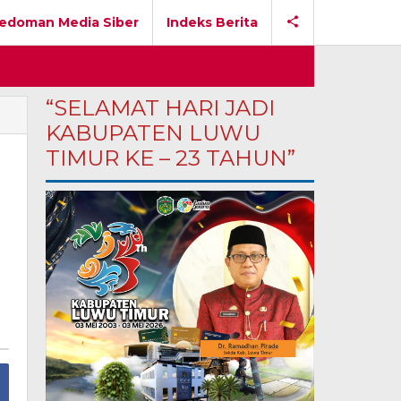
edoman Media Siber
Indeks Berita
“SELAMAT HARI JADI
KABUPATEN LUWU
TIMUR KE – 23 TAHUN”