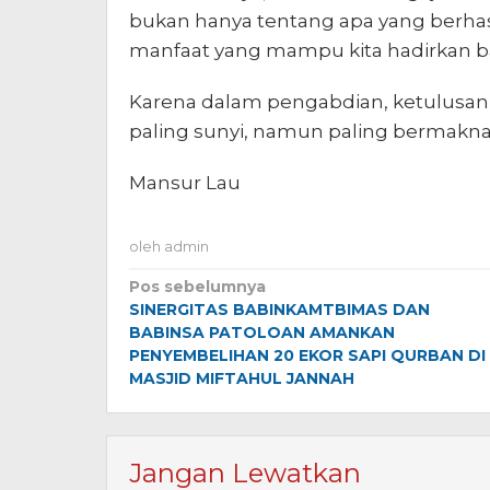
bukan hanya tentang apa yang berhasil
manfaat yang mampu kita hadirkan b
Karena dalam pengabdian, ketulusan 
paling sunyi, namun paling bermakna
Mansur Lau
oleh
admin
Navigasi
Pos sebelumnya
SINERGITAS BABINKAMTBIMAS DAN
pos
BABINSA PATOLOAN AMANKAN
PENYEMBELIHAN 20 EKOR SAPI QURBAN DI
MASJID MIFTAHUL JANNAH
Jangan Lewatkan