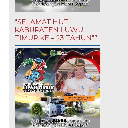
“SELAMAT HUT
KABUPATEN LUWU
TIMUR KE – 23 TAHUN””