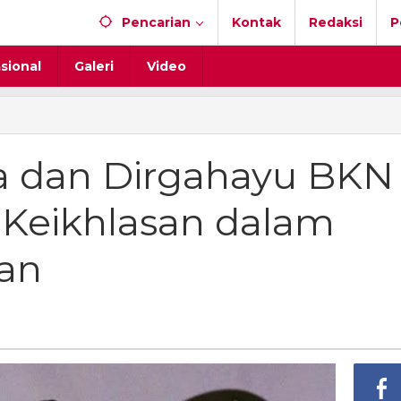
Pencarian
Kontak
Redaksi
P
sional
Galeri
Video
ha
a dan Dirgahayu BKN
hayu
 Keikhlasan dalam
ga
an
asan
bdian