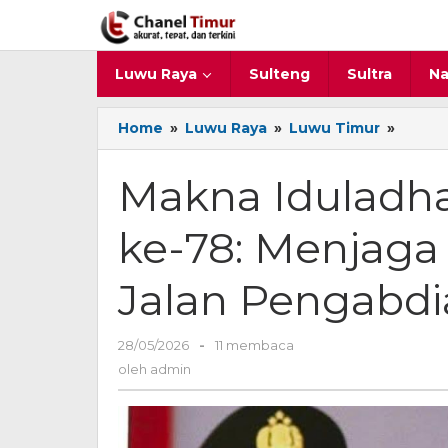
Lewati
ke
konten
Luwu Raya
Sulteng
Sultra
Na
Home
»
Luwu Raya
»
Luwu Timur
»
Makna
Idulad
dan
Makna Iduladh
Dirga
BKN
ke-78: Menjaga
ke-
78:
Menja
Jalan Pengabdi
Keikhl
dalam
Jalan
28/05/2026
oleh
-
11 membaca
Penga
admin
oleh
admin