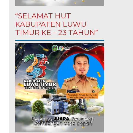
“SELAMAT HUT
KABUPATEN LUWU
TIMUR KE – 23 TAHUN”