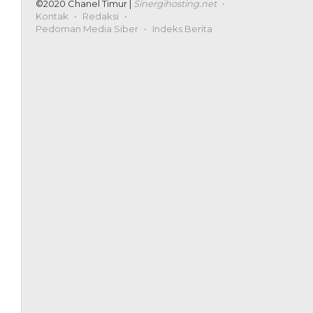
©2020 Chanel Timur |
Sinergihosting.net
Kontak
Redaksi
Pedoman Media Siber
Indeks Berita