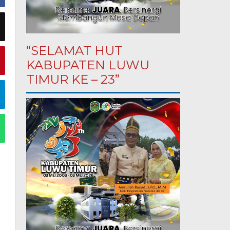
“SELAMAT HUT
KABUPATEN LUWU
TIMUR KE – 23”