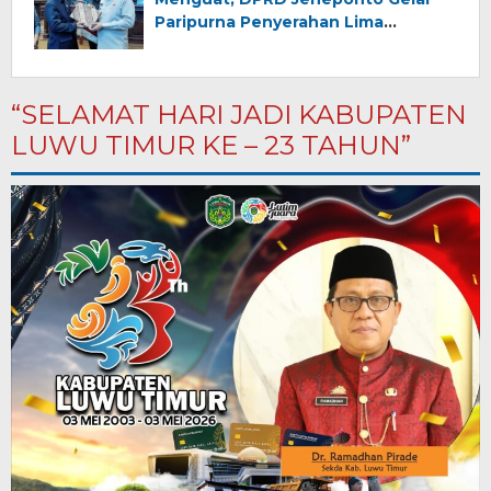
Paripurna Penyerahan Lima
Ranperda Inisiatif dan Persetujuan
Ranperda Pertanggungjawaban
APBD 2025
“SELAMAT HARI JADI KABUPATEN
LUWU TIMUR KE – 23 TAHUN”