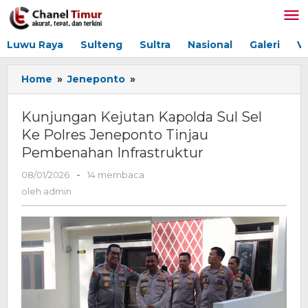
Lewati
ke
konten
Luwu Raya
Sulteng
Sultra
Nasional
Galeri
V
Home
»
Jeneponto
»
Kunjungan
Kejutan
Kapolda
Kunjungan Kejutan Kapolda Sul Sel
Sul
Ke Polres Jeneponto Tinjau
Sel
Pembenahan Infrastruktur
Ke
Polres
08/01/2026
oleh
-
14 membaca
Jeneponto
admin
oleh
admin
Tinjau
Pembenahan
Infrastruktur