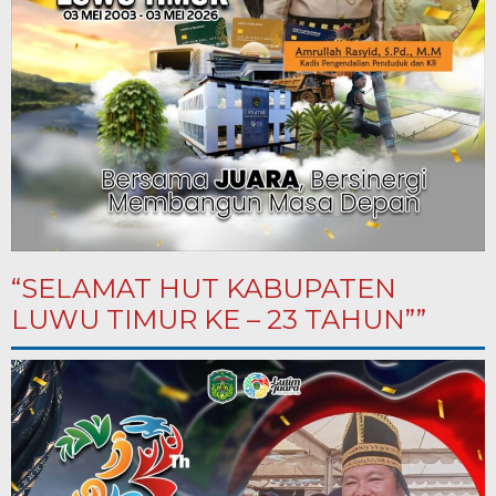
“SELAMAT HUT KABUPATEN
LUWU TIMUR KE – 23 TAHUN””