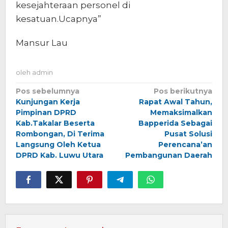
kesejahteraan personel di
kesatuan.Ucapnya”
Mansur Lau
oleh
admin
Navigasi
Pos sebelumnya
Pos berikutnya
Kunjungan Kerja
Rapat Awal Tahun,
pos
Pimpinan DPRD
Memaksimalkan
Kab.Takalar Beserta
Bapperida Sebagai
Rombongan, Di Terima
Pusat Solusi
Langsung Oleh Ketua
Perencana’an
DPRD Kab. Luwu Utara
Pembangunan Daerah