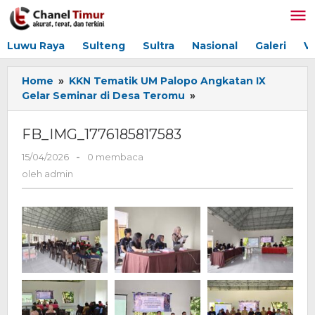
Lewati
ke
konten
Luwu Raya
Sulteng
Sultra
Nasional
Galeri
V
Home
»
KKN Tematik UM Palopo Angkatan IX
Gelar Seminar di Desa Teromu
»
FB_IMG_17761858175
FB_IMG_1776185817583
15/04/2026
oleh
-
0 membaca
admin
oleh
admin