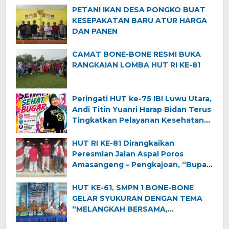
PETANI IKAN DESA PONGKO BUAT
KESEPAKATAN BARU ATUR HARGA
DAN PANEN
CAMAT BONE-BONE RESMI BUKA
RANGKAIAN LOMBA HUT RI KE-81
Peringati HUT ke-75 IBI Luwu Utara,
Andi Titin Yuanri Harap Bidan Terus
Tingkatkan Pelayanan Kesehatan
Ibu dan Anak
HUT RI KE-81 Dirangkaikan
Peresmian Jalan Aspal Poros
Amasangeng – Pengkajoan, “Bupati
Luwu Utara Ajak Warga Jaga
Semangat Kemerdekaan dan
HUT KE-61, SMPN 1 BONE-BONE
Pembangunan”
GELAR SYUKURAN DENGAN TEMA
“MELANGKAH BERSAMA,
MENGINSPIRASI DUNIA”