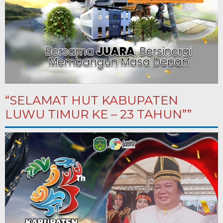
“SELAMAT HUT KABUPATEN
LUWU TIMUR KE – 23 TAHUN””