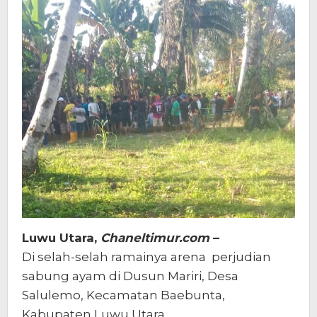
Judi
Sabung
Ayam
Luwu Utara,
Chaneltimur.com
–
Di selah-selah ramainya arena perjudian
sabung ayam di Dusun Mariri, Desa
Salulemo, Kecamatan Baebunta,
Kabupaten Luwu Utara,