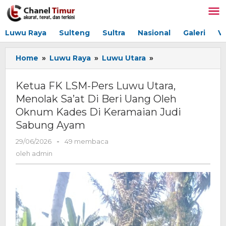
Lewati
ke
konten
Luwu Raya
Sulteng
Sultra
Nasional
Galeri
V
Home
»
Luwu Raya
»
Luwu Utara
»
Ketua
FK
LSM-
Ketua FK LSM-Pers Luwu Utara,
Pers
Menolak Sa’at Di Beri Uang Oleh
Luwu
Oknum Kades Di Keramaian Judi
Utara,
Menolak
Sabung Ayam
Sa'at
29/06/2026
oleh
-
49 membaca
Di
admin
Beri
oleh
admin
Uang
Oleh
Oknum
Kades
Di
Keramaian