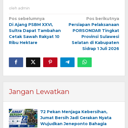
oleh
admin
Navigasi
Pos sebelumnya
Pos berikutnya
Di Ajang PSBM XXVI,
Persiapan Pelaksanaan
pos
Sultra Dapat Tambahan
PORSONIJAR Tingkat
Cetak Sawah Rakyat 10
Provinsi Sulawesi
Ribu Hektare
Selatan di Kabupaten
Sidrap 1 Juli 2026
Jangan Lewatkan
72 Pekan Menjaga Kebersihan,
Jumat Bersih Jadi Gerakan Nyata
Wujudkan Jeneponto Bahagia