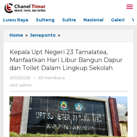
Lewati
ke
konten
Luwu Raya
Sulteng
Sultra
Nasional
Galeri
V
Home
»
Jeneponto
»
Kepala
Upt
Negeri
Kepala Upt Negeri 23 Tamalatea,
23
Manfaatkan Hari Libur Bangun Dapur
Tamalatea,
dan Toilet Dalam Lingkup Sekolah
Manfaatkan
Hari
31/03/2026
oleh
-
63 membaca
Libur
admin
oleh
admin
Bangun
Dapur
dan
Toilet
Dalam
Lingkup
Sekolah