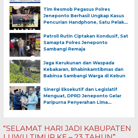
Tim Resmob Pegasus Polres
Jeneponto Berhasil Ungkap Kasus
Pencurian Handphone, Satu Pelaku
Diamankan
Patroli Rutin Ciptakan Kondusif, Sat
Samapta Polres Jeneponto
Sambangi Remaja
Jaga Kerukunan dan Waspada
Kebakaran, Bhabinkamtibmas dan
Babinsa Sambangi Warga di Kebun
Sinergi Eksekutif dan Legislatif
Menguat, DPRD Jeneponto Gelar
Paripurna Penyerahan Lima
Ranperda Inisiatif dan Persetujuan
Ranperda Pertanggungjawaban
APBD 2025
“SELAMAT HARI JADI KABUPATEN
LUWU TIMUR KE – 23 TAHUN”