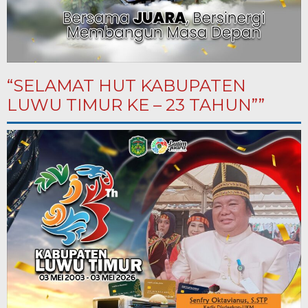
“SELAMAT HUT KABUPATEN
LUWU TIMUR KE – 23 TAHUN””