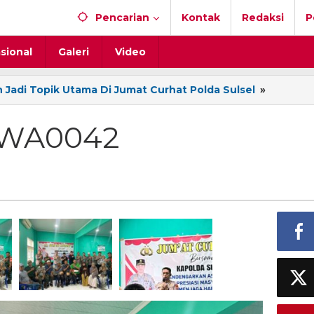
Pencarian
Kontak
Redaksi
P
sional
Galeri
Video
Jadi Topik Utama Di Jumat Curhat Polda Sulsel
»
IMG-
2025052
WA0042
-WA0042