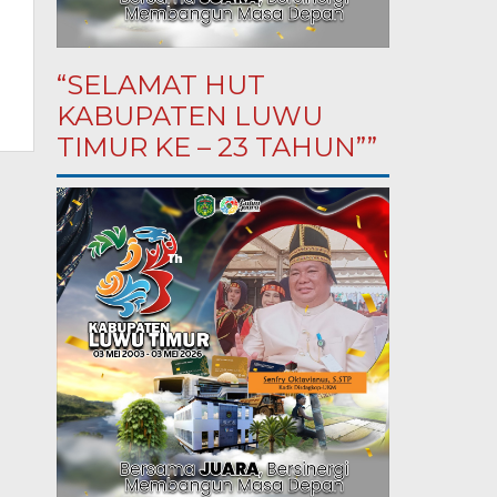
“SELAMAT HUT
KABUPATEN LUWU
TIMUR KE – 23 TAHUN””