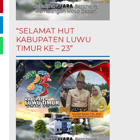
“SELAMAT HUT
KABUPATEN LUWU
TIMUR KE – 23”