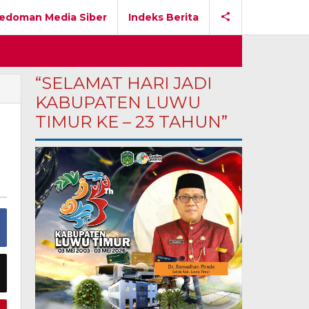
edoman Media Siber
Indeks Berita
“SELAMAT HARI JADI
KABUPATEN LUWU
3-
TIMUR KE – 23 TAHUN”