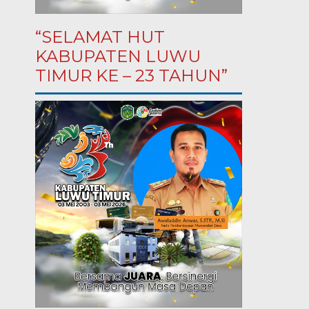
“SELAMAT HUT
KABUPATEN LUWU
TIMUR KE – 23 TAHUN”