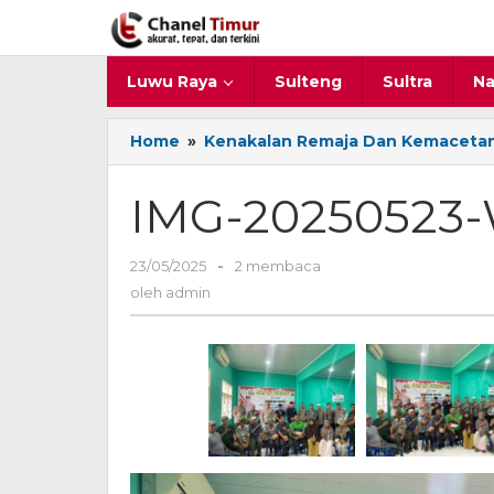
Lewati
ke
konten
Luwu Raya
Sulteng
Sultra
Na
Home
»
Kenakalan Remaja Dan Kemacetan 
IMG-20250523
23/05/2025
oleh
-
2 membaca
admin
oleh
admin