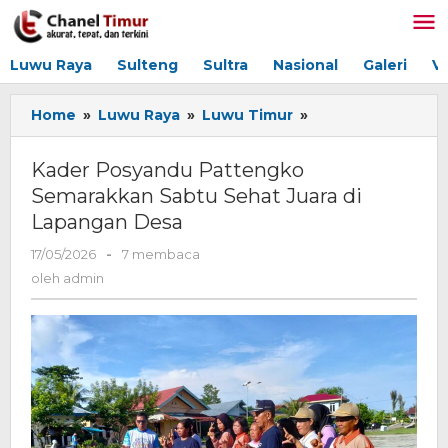
Lewati
ke
konten
Luwu Raya
Sulteng
Sultra
Nasional
Galeri
V
Home
»
Luwu Raya
»
Luwu Timur
»
Kader
Posyandu
Pattengko
Kader Posyandu Pattengko
Semarakkan
Semarakkan Sabtu Sehat Juara di
Sabtu
Lapangan Desa
Sehat
Juara
17/05/2026
oleh
-
7 membaca
di
admin
oleh
admin
Lapangan
Desa