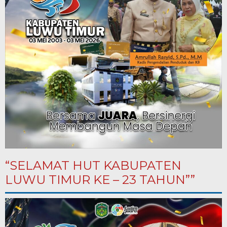
“SELAMAT HUT KABUPATEN
LUWU TIMUR KE – 23 TAHUN””