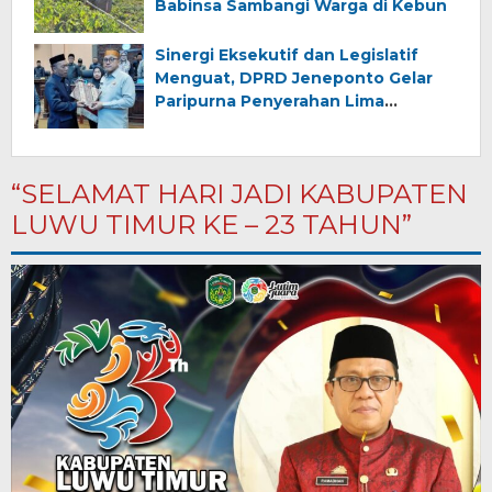
Babinsa Sambangi Warga di Kebun
Sinergi Eksekutif dan Legislatif
Menguat, DPRD Jeneponto Gelar
Paripurna Penyerahan Lima
Ranperda Inisiatif dan Persetujuan
Ranperda Pertanggungjawaban
APBD 2025
“SELAMAT HARI JADI KABUPATEN
LUWU TIMUR KE – 23 TAHUN”