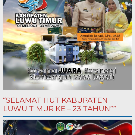
“SELAMAT HUT KABUPATEN
LUWU TIMUR KE – 23 TAHUN””