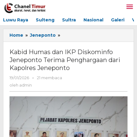
Lewati
ke
konten
Luwu Raya
Sulteng
Sultra
Nasional
Galeri
V
Home
»
Jeneponto
»
Kabid
Humas
dan
Kabid Humas dan IKP Diskominfo
IKP
Jeneponto Terima Penghargaan dari
Diskominfo
Kapolres Jeneponto
Jeneponto
Terima
19/01/2026
oleh
-
21 membaca
Penghargaan
admin
oleh
admin
dari
Kapolres
Jeneponto