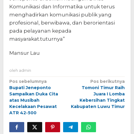
Komunikasi dan Informatika untuk terus
menghadirkan komunikasi publik yang
profesional, berwibawa, dan berorientasi
pada pelayanan kepada
masyarakat.tuturnya”
Mansur Lau
oleh
admin
Navigasi
Pos sebelumnya
Pos berikutnya
Bupati Jeneponto
Tomoni Timur Raih
pos
Sampaikan Duka Cita
Juara I Lomba
atas Musibah
Kebersihan Tingkat
Kecelakaan Pesawat
Kabupaten Luwu Timur
ATR 42-500