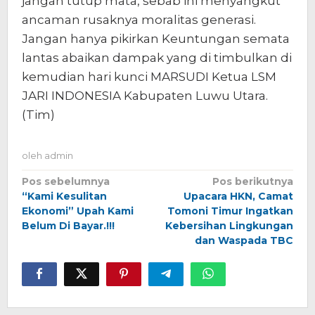
jangan tutup mata, sebab ini menyangkut
ancaman rusaknya moralitas generasi.
Jangan hanya pikirkan Keuntungan semata
lantas abaikan dampak yang di timbulkan di
kemudian hari kunci MARSUDI Ketua LSM
JARI INDONESIA Kabupaten Luwu Utara.
(Tim)
oleh
admin
Navigasi
Pos sebelumnya
Pos berikutnya
“Kami Kesulitan
Upacara HKN, Camat
pos
Ekonomi” Upah Kami
Tomoni Timur Ingatkan
Belum Di Bayar.!!!
Kebersihan Lingkungan
dan Waspada TBC