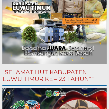
“SELAMAT HUT KABUPATEN
LUWU TIMUR KE – 23 TAHUN””