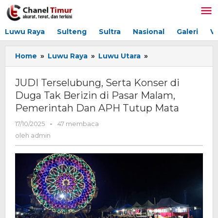
Lewati
ke
konten
Luwu Raya
Sulteng
Sultra
Nasional
Galeri
V
Home
»
Luwu Raya
»
Luwu Utara
»
JUDI
Terselubung,
Serta
JUDI Terselubung, Serta Konser di
Konser
Duga Tak Berizin di Pasar Malam,
di
Pemerintah Dan APH Tutup Mata
Duga
Tak
17/10/2025
oleh
-
47 membaca
Berizin
admin
oleh
admin
di
Pasar
Malam,
Pemerintah
Dan
APH
Tutup
Mata