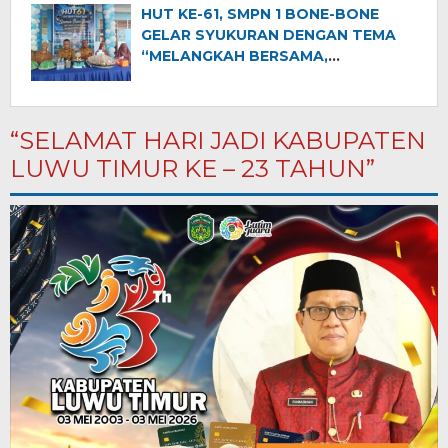
Semangat Kemerdekaan dan
HUT KE-61, SMPN 1 BONE-BONE
Pembangunan”
GELAR SYUKURAN DENGAN TEMA
“MELANGKAH BERSAMA,
MENGINSPIRASI DUNIA”
“SELAMAT HARI JADI KABUPATEN
LUWU TIMUR KE – 23 TAHUN”