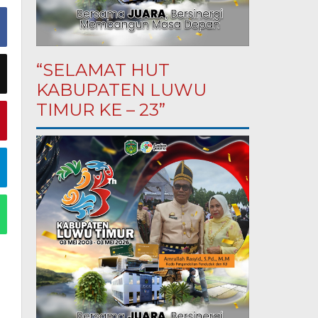
“SELAMAT HUT
KABUPATEN LUWU
TIMUR KE – 23”