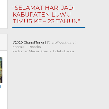
“SELAMAT HARI JADI
KABUPATEN LUWU
TIMUR KE – 23 TAHUN”
©2020 Chanel Timur |
Sinergihosting.net
Kontak
Redaksi
Pedoman Media Siber
Indeks Berita
i