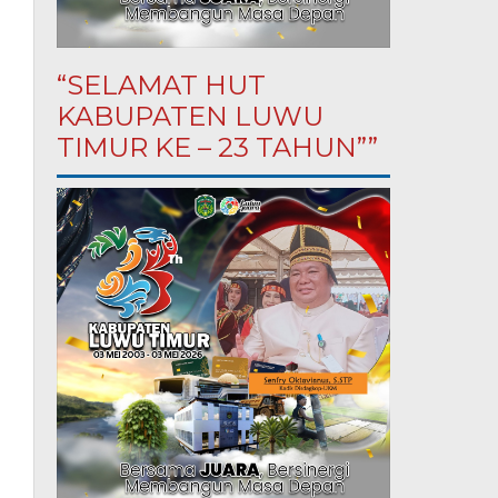
“SELAMAT HUT
KABUPATEN LUWU
TIMUR KE – 23 TAHUN””