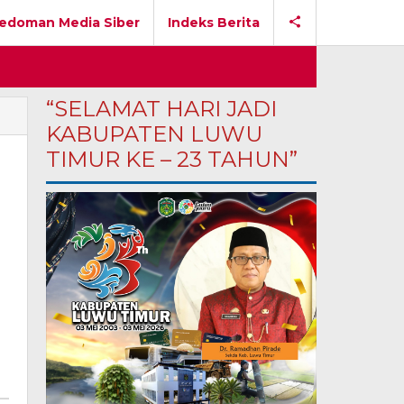
edoman Media Siber
Indeks Berita
“SELAMAT HARI JADI
KABUPATEN LUWU
TIMUR KE – 23 TAHUN”