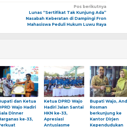
Pos berikutnya
Lunas “Sertifikat Tak Kunjung Ada”
Nasabah Keberatan di Dampingi Fron
Mahasiswa Peduli Hukum Luwu Raya
Bupati dan Ketua
Ketua DPRD Wajo
Bupati Wajo, And
DPRD Wajo Hadiri
Hadiri Jalan Santai
Rosman
Gala Dinner
HKN ke-33,
berkunjung ke
Harganas ke-33,
Apresiasi
Kantor Dirjen
Perkuat
Antusiasme
Kependudukan