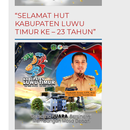
“SELAMAT HUT
KABUPATEN LUWU
TIMUR KE – 23 TAHUN”