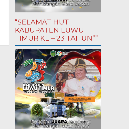
“SELAMAT HUT
KABUPATEN LUWU
TIMUR KE – 23 TAHUN””