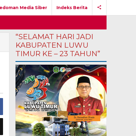
edoman Media Siber
Indeks Berita
“SELAMAT HARI JADI
KABUPATEN LUWU
TIMUR KE – 23 TAHUN”