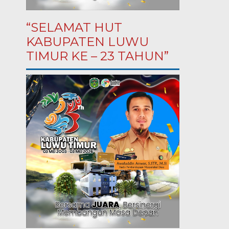
“SELAMAT HUT
KABUPATEN LUWU
TIMUR KE – 23 TAHUN”