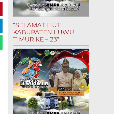
“SELAMAT HUT
KABUPATEN LUWU
TIMUR KE – 23”