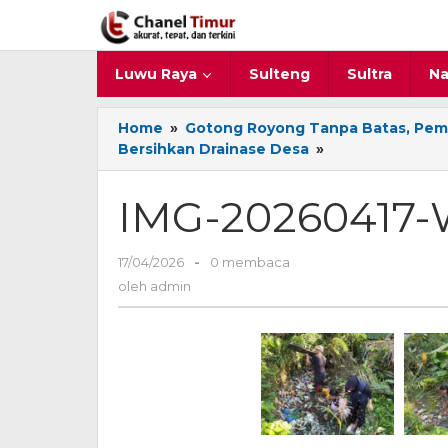
Lewati
ke
konten
Luwu Raya
Sulteng
Sultra
Na
Home
»
Gotong Royong Tanpa Batas, Pem
Bersihkan Drainase Desa
»
IMG-
20260417-
WA0030
IMG-20260417
17/04/2026
oleh
-
0 membaca
admin
oleh
admin