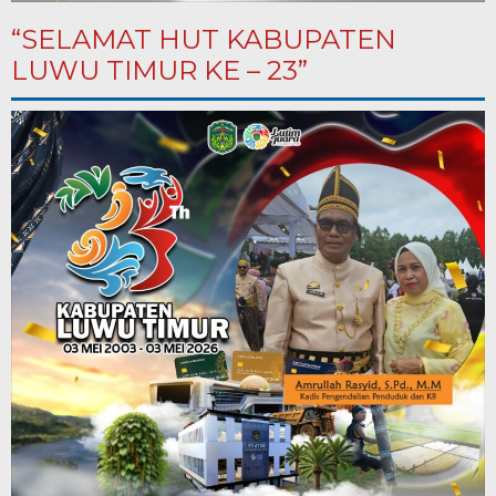
“SELAMAT HUT KABUPATEN
LUWU TIMUR KE – 23”