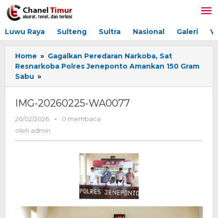
Lewati
ke
konten
Luwu Raya
Sulteng
Sultra
Nasional
Galeri
V
Home
»
Gagalkan Peredaran Narkoba, Sat
Resnarkoba Polres Jeneponto Amankan 150 Gram
Sabu
»
IMG-
20260225-
WA0077
IMG-20260225-WA0077
26/02/2026
oleh
-
0 membaca
admin
oleh
admin