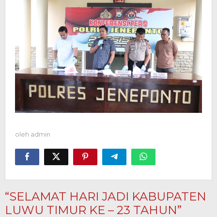
oleh
admin
“SELAMAT HARI JADI KABUPATEN
LUWU TIMUR KE – 23 TAHUN”