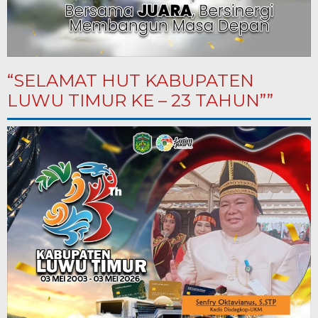
“SELAMAT HUT KABUPATEN
LUWU TIMUR KE – 23 TAHUN””