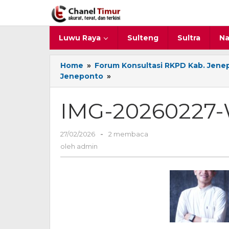
Lewati
ke
konten
Luwu Raya
Sulteng
Sultra
Na
Home
»
Forum Konsultasi RKPD Kab. Jenep
Jeneponto
»
IMG-
20260227-
WA0006
IMG-20260227
27/02/2026
oleh
-
2 membaca
admin
oleh
admin