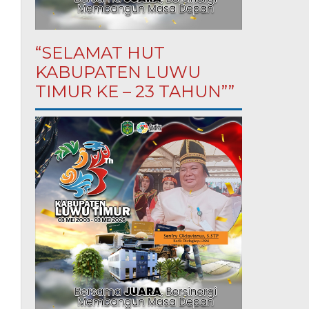
“SELAMAT HUT
KABUPATEN LUWU
TIMUR KE – 23 TAHUN””