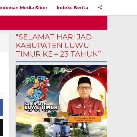
edoman Media Siber
Indeks Berita
“SELAMAT HARI JADI
KABUPATEN LUWU
TIMUR KE – 23 TAHUN”