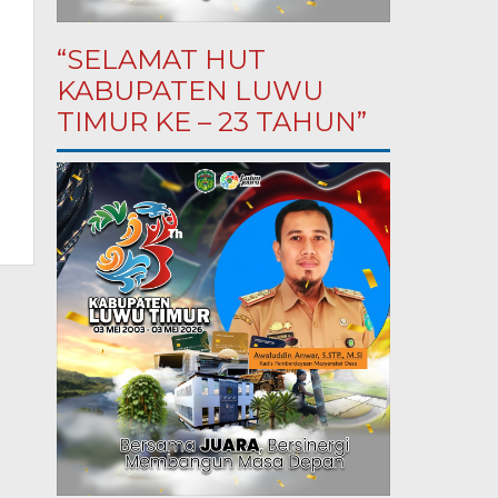
“SELAMAT HUT
KABUPATEN LUWU
TIMUR KE – 23 TAHUN”