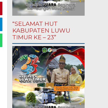
“SELAMAT HUT
KABUPATEN LUWU
TIMUR KE – 23”