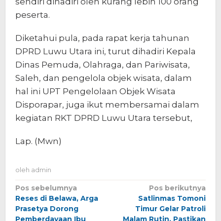
sendiri dihadiri oleh kurang lebih 100 orang
peserta.
Diketahui pula, pada rapat kerja tahunan
DPRD Luwu Utara ini, turut dihadiri Kepala
Dinas Pemuda, Olahraga, dan Pariwisata,
Saleh, dan pengelola objek wisata, dalam
hal ini UPT Pengelolaan Objek Wisata
Disporapar, juga ikut membersamai dalam
kegiatan RKT DPRD Luwu Utara tersebut,
Lap. (Mwn)
oleh
admin
Navigasi
Pos sebelumnya
Pos berikutnya
Reses di Belawa, Arga
Satlinmas Tomoni
pos
Prasetya Dorong
Timur Gelar Patroli
Pemberdayaan Ibu
Malam Rutin, Pastikan