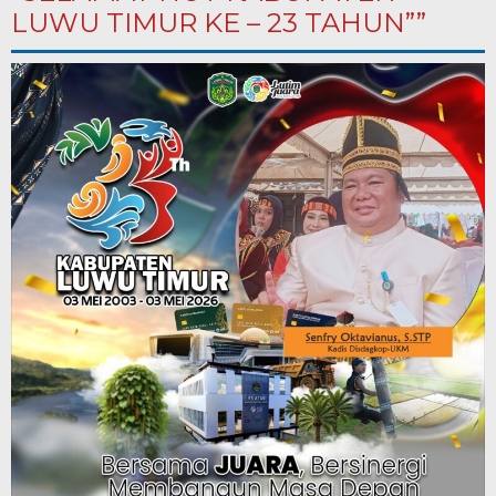
LUWU TIMUR KE – 23 TAHUN””