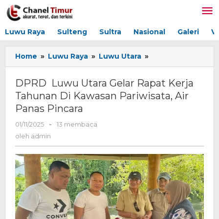
Lewati
ke
konten
Luwu Raya
Sulteng
Sultra
Nasional
Galeri
V
Home
»
Luwu Raya
»
Luwu Utara
»
DPRD
Luwu
Utara
DPRD Luwu Utara Gelar Rapat Kerja
Gelar
Tahunan Di Kawasan Pariwisata, Air
Rapat
Panas Pincara
Kerja
Tahunan
01/11/2025
oleh
-
13 membaca
Di
admin
oleh
admin
Kawasan
Pariwisata,
Air
Panas
Pincara