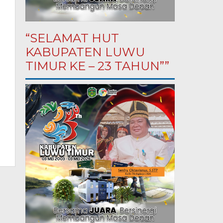
“SELAMAT HUT
KABUPATEN LUWU
TIMUR KE – 23 TAHUN””