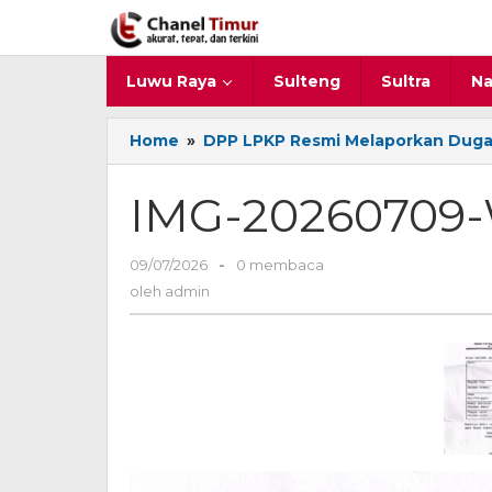
Lewati
ke
konten
Luwu Raya
Sulteng
Sultra
Na
Home
»
DPP LPKP Resmi Melaporkan Dugaan
IMG-20260709
09/07/2026
oleh
-
0 membaca
admin
oleh
admin