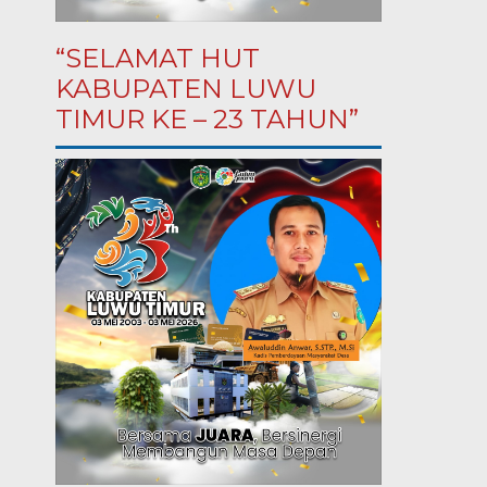
“SELAMAT HUT
KABUPATEN LUWU
TIMUR KE – 23 TAHUN”