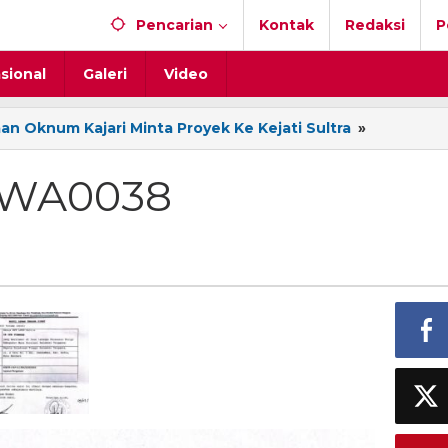
Pencarian
Kontak
Redaksi
P
sional
Galeri
Video
 Oknum Kajari Minta Proyek Ke Kejati Sultra
»
IMG-
20260709
WA0038
-WA0038