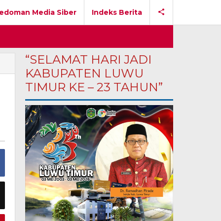
edoman Media Siber
Indeks Berita
“SELAMAT HARI JADI
KABUPATEN LUWU
-
TIMUR KE – 23 TAHUN”