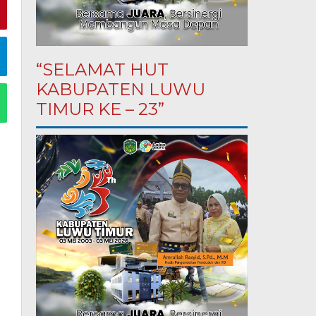
“SELAMAT HUT
KABUPATEN LUWU
TIMUR KE – 23”