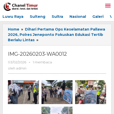
Lewati
ke
konten
Luwu Raya
Sulteng
Sultra
Nasional
Galeri
V
Home
»
Dihari Pertama Ops Keselamatan Pallawa
2026, Polres Jeneponto Fokuskan Edukasi Tertib
Berlalu Lintas
»
IMG-
20260203-
WA0012
IMG-20260203-WA0012
03/02/2026
oleh
-
1 membaca
admin
oleh
admin