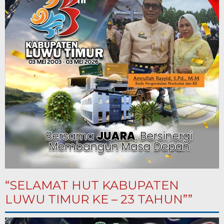
“SELAMAT HUT KABUPATEN
LUWU TIMUR KE – 23 TAHUN””