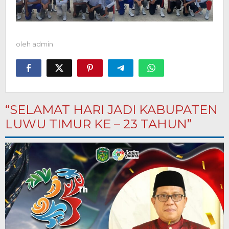
oleh
admin
“SELAMAT HARI JADI KABUPATEN
LUWU TIMUR KE – 23 TAHUN”