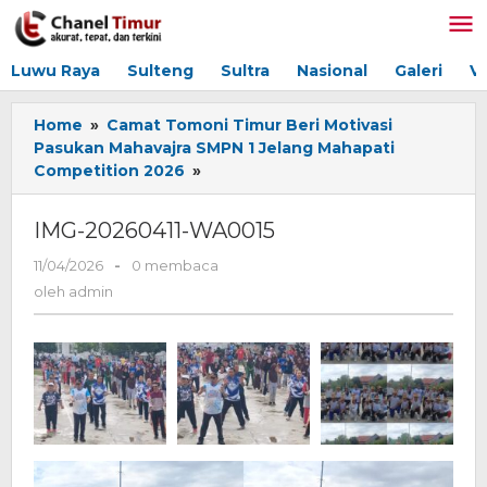
Lewati
ke
konten
Luwu Raya
Sulteng
Sultra
Nasional
Galeri
V
Home
»
Camat Tomoni Timur Beri Motivasi
Pasukan Mahavajra SMPN 1 Jelang Mahapati
Competition 2026
»
IMG-
20260411-
WA0015
IMG-20260411-WA0015
11/04/2026
oleh
-
0 membaca
admin
oleh
admin