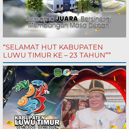
“SELAMAT HUT KABUPATEN
LUWU TIMUR KE – 23 TAHUN””