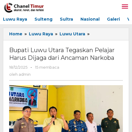
Lewati
ke
konten
Luwu Raya
Sulteng
Sultra
Nasional
Galeri
V
Home
»
Luwu Raya
»
Luwu Utara
»
Bupati
Luwu
Utara
Bupati Luwu Utara Tegaskan Pelajar
Tegaskan
Harus Dijaga dari Ancaman Narkoba
Pelajar
Harus
18/12/2025
oleh
-
15 membaca
Dijaga
admin
oleh
admin
dari
Ancaman
Narkoba