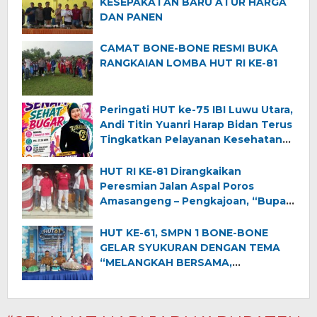
KESEPAKATAN BARU ATUR HARGA
DAN PANEN
CAMAT BONE-BONE RESMI BUKA
RANGKAIAN LOMBA HUT RI KE-81
Peringati HUT ke-75 IBI Luwu Utara,
Andi Titin Yuanri Harap Bidan Terus
Tingkatkan Pelayanan Kesehatan
Ibu dan Anak
HUT RI KE-81 Dirangkaikan
Peresmian Jalan Aspal Poros
Amasangeng – Pengkajoan, “Bupati
Luwu Utara Ajak Warga Jaga
Semangat Kemerdekaan dan
HUT KE-61, SMPN 1 BONE-BONE
Pembangunan”
GELAR SYUKURAN DENGAN TEMA
“MELANGKAH BERSAMA,
MENGINSPIRASI DUNIA”