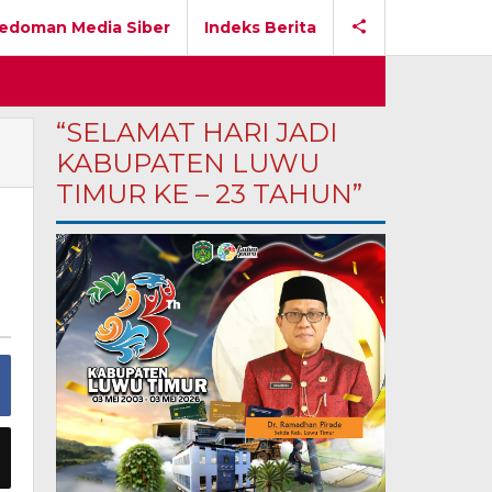
edoman Media Siber
Indeks Berita
“SELAMAT HARI JADI
KABUPATEN LUWU
TIMUR KE – 23 TAHUN”