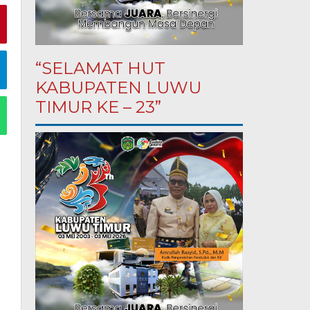
“SELAMAT HUT
KABUPATEN LUWU
TIMUR KE – 23”