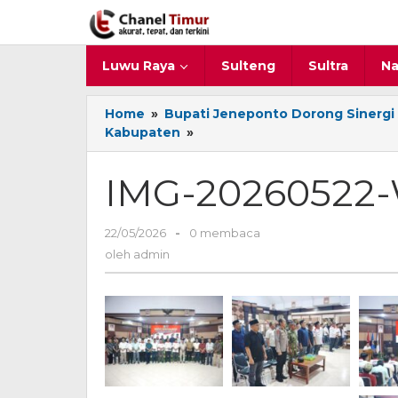
Lewati
ke
konten
Luwu Raya
Sulteng
Sultra
Na
Home
»
Bupati Jeneponto Dorong Sinergi 
Kabupaten
»
IMG-
20260522-
WA0067
IMG-20260522
22/05/2026
oleh
-
0 membaca
admin
oleh
admin