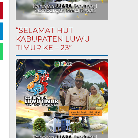
“SELAMAT HUT
KABUPATEN LUWU
TIMUR KE – 23”