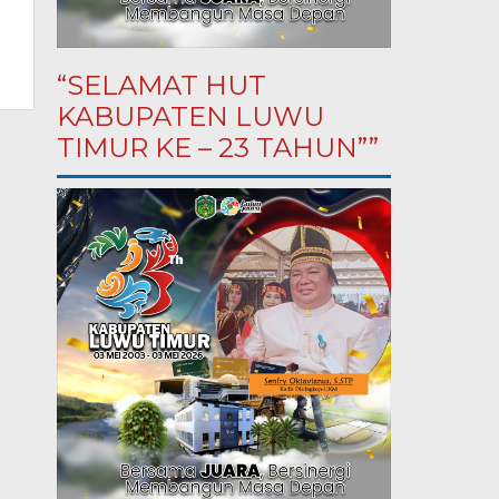
“SELAMAT HUT
KABUPATEN LUWU
TIMUR KE – 23 TAHUN””