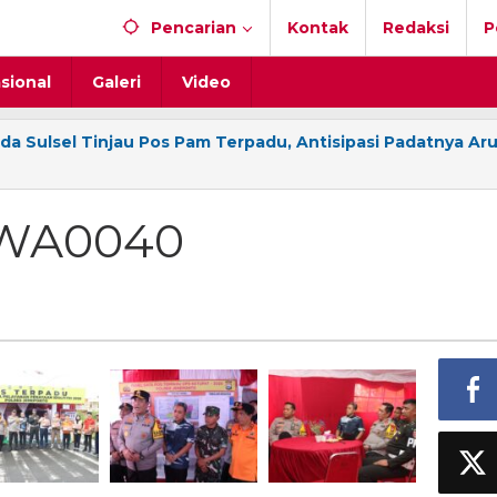
Pencarian
Kontak
Redaksi
P
sional
Galeri
Video
a Sulsel Tinjau Pos Pam Terpadu, Antisipasi Padatnya Ar
-WA0040