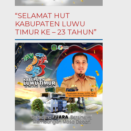
“SELAMAT HUT
KABUPATEN LUWU
TIMUR KE – 23 TAHUN”