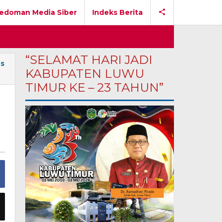
edoman Media Siber
Indeks Berita
“SELAMAT HARI JADI
us
KABUPATEN LUWU
TIMUR KE – 23 TAHUN”