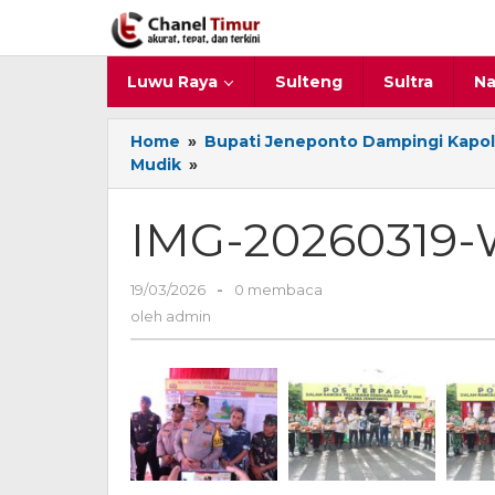
Lewati
ke
konten
Luwu Raya
Sulteng
Sultra
Na
Home
»
Bupati Jeneponto Dampingi Kapold
Mudik
»
IMG-
20260319-
WA0040
IMG-20260319
19/03/2026
oleh
-
0 membaca
admin
oleh
admin