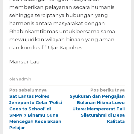
memberikan pelayanan secara humanis
sehingga terciptanya hubungan yang
harmonis antara masyarakat dengan
Bhabinkamtibmas untuk bersama sama
mewujudkan wilayah binaan yang aman
dan kondusif,” Ujar Kapolres.
Mansur Lau
oleh
admin
Navigasi
Pos sebelumnya
Pos berikutnya
Sat Lantas Polres
Syukuran dan Pengajian
pos
Jeneponto Gelar ‘Polisi
Bulanan Hikma Luwu
Goes to School’ di
Utara: Mempererat Tali
SMPN 7 Binamu Guna
Silaturahmi di Desa
Mencegah Kecelakaan
Kalitata
Pelajar