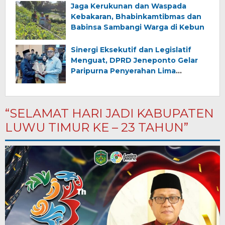
Jaga Kerukunan dan Waspada
Kebakaran, Bhabinkamtibmas dan
Babinsa Sambangi Warga di Kebun
Sinergi Eksekutif dan Legislatif
Menguat, DPRD Jeneponto Gelar
Paripurna Penyerahan Lima
Ranperda Inisiatif dan Persetujuan
Ranperda Pertanggungjawaban
APBD 2025
“SELAMAT HARI JADI KABUPATEN
LUWU TIMUR KE – 23 TAHUN”