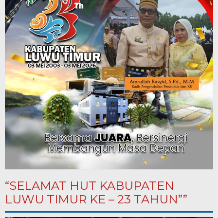
“SELAMAT HUT KABUPATEN
LUWU TIMUR KE – 23 TAHUN””