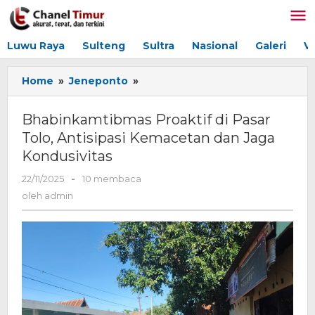
Lewati
ke
konten
Luwu Raya
Sulteng
Sultra
Nasional
Galeri
V
Home
»
Jeneponto
»
Bhabinkamtibmas
Proaktif
di
Bhabinkamtibmas Proaktif di Pasar
Pasar
Tolo, Antisipasi Kemacetan dan Jaga
Tolo,
Kondusivitas
Antisipasi
Kemacetan
22/11/2025
oleh
-
10 membaca
dan
admin
oleh
admin
Jaga
Kondusivitas