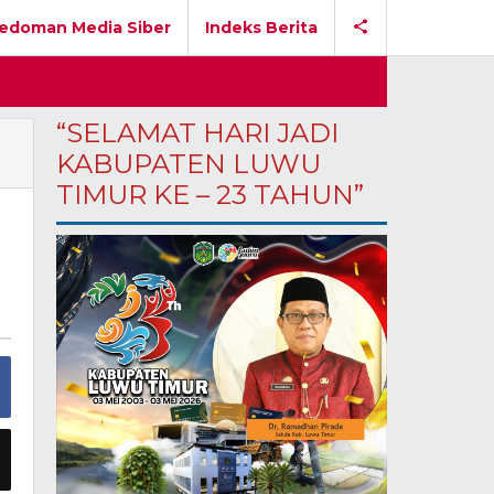
edoman Media Siber
Indeks Berita
“SELAMAT HARI JADI
KABUPATEN LUWU
TIMUR KE – 23 TAHUN”