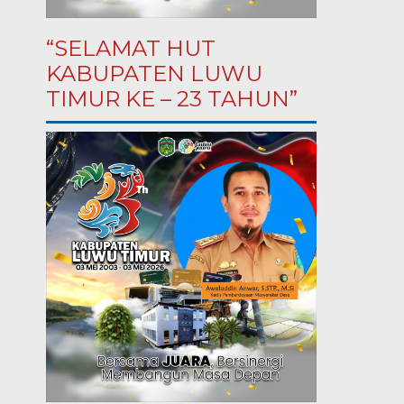
“SELAMAT HUT
KABUPATEN LUWU
TIMUR KE – 23 TAHUN”