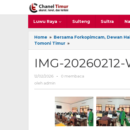
Lewati
ke
konten
Luwu Raya
Sulteng
Sultra
Na
Home
»
Bersama Forkopimcam, Dewan Hak
Tomoni Timur
»
IMG-
20260212-
WA0016
IMG-20260212
12/02/2026
oleh
-
0 membaca
admin
oleh
admin