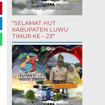
“SELAMAT HUT
KABUPATEN LUWU
TIMUR KE – 23”