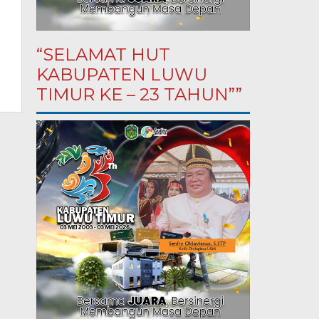
“SELAMAT HUT
KABUPATEN LUWU
TIMUR KE – 23 TAHUN””