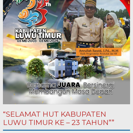
“SELAMAT HUT KABUPATEN
LUWU TIMUR KE – 23 TAHUN””