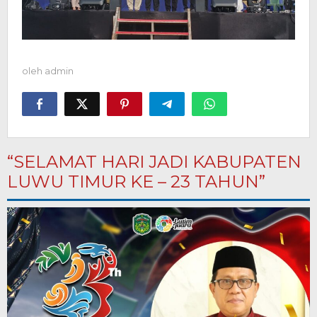
oleh
admin
“SELAMAT HARI JADI KABUPATEN
LUWU TIMUR KE – 23 TAHUN”