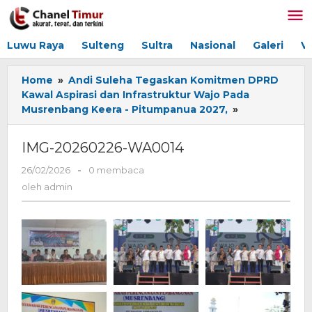
Lewati
ke
konten
Luwu Raya
Sulteng
Sultra
Nasional
Galeri
V
Home
»
Andi Suleha Tegaskan Komitmen DPRD
Kawal Aspirasi dan Infrastruktur Wajo Pada
Musrenbang Keera - Pitumpanua 2027,
»
IMG-
20260226-
WA0014
IMG-20260226-WA0014
26/02/2026
oleh
-
0 membaca
admin
oleh
admin