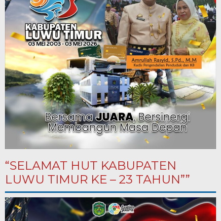
“SELAMAT HUT KABUPATEN
LUWU TIMUR KE – 23 TAHUN””