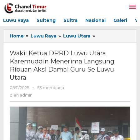
Lewati
ke
konten
Luwu Raya
Sulteng
Sultra
Nasional
Galeri
V
Home
»
Luwu Raya
»
Luwu Utara
»
Wakil
Ketua
DPRD
Wakil Ketua DPRD Luwu Utara
Luwu
Karemuddin Menerima Langsung
Utara
Ribuan Aksi Damai Guru Se Luwu
Karemuddin
Menerima
Utara
Langsung
05/11/2025
oleh
-
53 membaca
Ribuan
admin
Aksi
oleh
admin
Damai
Guru
Se
Luwu
Utara