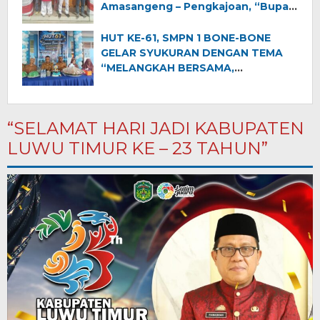
Amasangeng – Pengkajoan, “Bupati
Luwu Utara Ajak Warga Jaga
Semangat Kemerdekaan dan
HUT KE-61, SMPN 1 BONE-BONE
Pembangunan”
GELAR SYUKURAN DENGAN TEMA
“MELANGKAH BERSAMA,
MENGINSPIRASI DUNIA”
“SELAMAT HARI JADI KABUPATEN
LUWU TIMUR KE – 23 TAHUN”