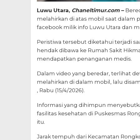
Luwu Utara,
Chaneltimur.com
–
Bered
melahirkan di atas mobil saat dalam pe
facebook milik info Luwu Utara dan me
Peristiwa tersebut diketahui terjadi 
hendak dibawa ke Rumah Sakit Hikm
mendapatkan penanganan medis.
Dalam video yang beredar, terlihat det
melahirkan di dalam mobil, lalu disa
, Rabu (15/4/2026).
Informasi yang dihimpun menyebutkan
fasilitas kesehatan di Puskesmas Ron
itu.
Jarak tempuh dari Kecamatan Rong