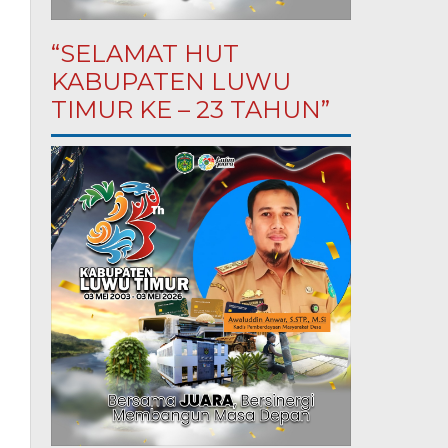
“SELAMAT HUT
KABUPATEN LUWU
TIMUR KE – 23 TAHUN”