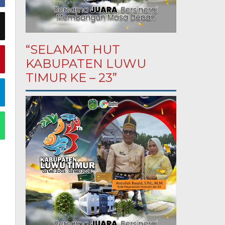
“SELAMAT HUT
KABUPATEN LUWU
TIMUR KE – 23”