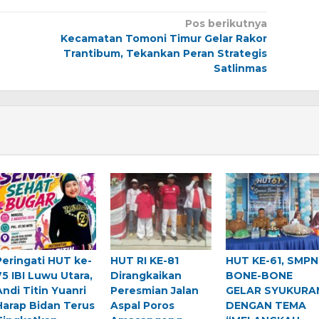
Pos berikutnya
Kecamatan Tomoni Timur Gelar Rakor
Trantibum, Tekankan Peran Strategis
Satlinmas
Peringati HUT ke-
HUT RI KE-81
HUT KE-61, SMPN
75 IBI Luwu Utara,
Dirangkaikan
BONE-BONE
Andi Titin Yuanri
Peresmian Jalan
GELAR SYUKURA
Harap Bidan Terus
Aspal Poros
DENGAN TEMA