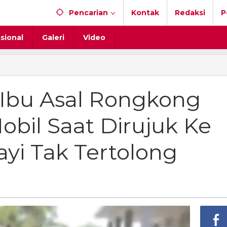
Pencarian
Kontak
Redaksi
P
sional
Galeri
Video
s
 Ibu Asal Rongkong
obil Saat Dirujuk Ke
ong
rkan
yi Tak Tertolong
k