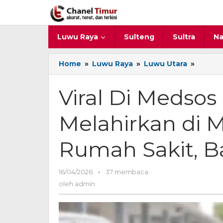
Lewati
ke
konten
Luwu Raya
Sulteng
Sultra
Na
Home
»
Luwu Raya
»
Luwu Utara
»
Viral
Di
Medso
Viral Di Medsos
Ibu
Asal
Melahirkan di M
Rongk
Melahi
di
Rumah Sakit, Ba
Mobil
Saat
Diruju
16/04/2026
oleh
-
37 membaca
Ke
admin
oleh
admin
Rumah
Sakit,
Bayi
Tak