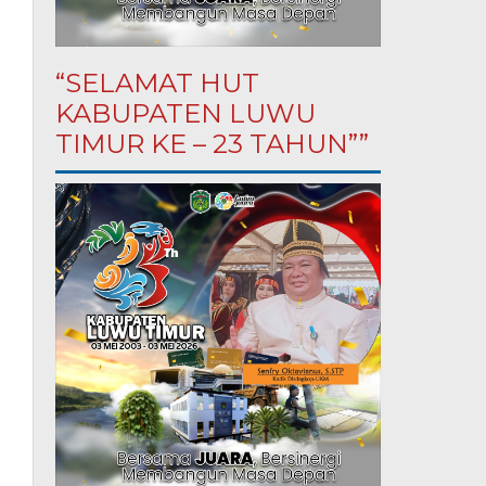
“SELAMAT HUT
KABUPATEN LUWU
TIMUR KE – 23 TAHUN””