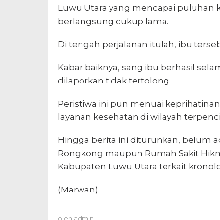
Luwu Utara yang mencapai puluhan 
berlangsung cukup lama.
Di tengah perjalanan itulah, ibu ters
Kabar baiknya, sang ibu berhasil sela
dilaporkan tidak tertolong.
Peristiwa ini pun menuai keprihatinan
layanan kesehatan di wilayah terpencil
Hingga berita ini diturunkan, belum 
Rongkong maupun Rumah Sakit Hikm
Kabupaten Luwu Utara terkait kronolog
(Marwan).
oleh
admin