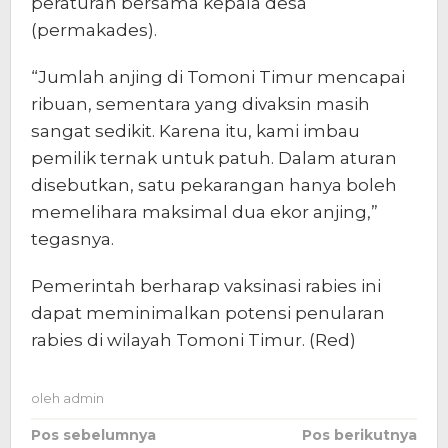
peraturan bersama kepala desa
(permakades).
“Jumlah anjing di Tomoni Timur mencapai
ribuan, sementara yang divaksin masih
sangat sedikit. Karena itu, kami imbau
pemilik ternak untuk patuh. Dalam aturan
disebutkan, satu pekarangan hanya boleh
memelihara maksimal dua ekor anjing,”
tegasnya.
Pemerintah berharap vaksinasi rabies ini
dapat meminimalkan potensi penularan
rabies di wilayah Tomoni Timur. (Red)
oleh
admin
Navigasi
Pos sebelumnya
Pos berikutnya