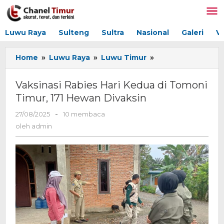
Lewati
ke
konten
Luwu Raya
Sulteng
Sultra
Nasional
Galeri
V
Home
»
Luwu Raya
»
Luwu Timur
»
Vaksinasi
Rabies
Hari
Vaksinasi Rabies Hari Kedua di Tomoni
Kedua
Timur, 171 Hewan Divaksin
di
Tomoni
27/08/2025
oleh
-
10 membaca
Timur,
admin
oleh
admin
171
Hewan
Divaksin