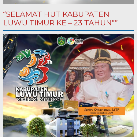
“SELAMAT HUT KABUPATEN
LUWU TIMUR KE – 23 TAHUN””