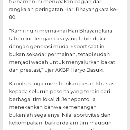
turnamen ini merupakan bagian dari
rangkaian peringatan Hari Bhayangkara ke-
80.
“Kami ingin memaknai Hari Bhayangkara
tahun ini dengan cara yang lebih dekat
dengan generasi muda. Esport saat ini
bukan sekadar permainan, tetapi sudah
menjadi wadah untuk menyalurkan bakat
dan prestasi,” ujar AKBP Haryo Basuki.
Kapolres juga memberikan pesan khusus
kepada seluruh peserta yang terdiri dari
berbagai tim lokal di Jeneponto. Ia
menekankan bahwa kemenangan
bukanlah segalanya. Nilai sportivitas dan
kekompakan, baik di dalam tim maupun