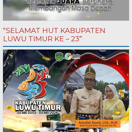
“SELAMAT HUT KABUPATEN
LUWU TIMUR KE – 23”