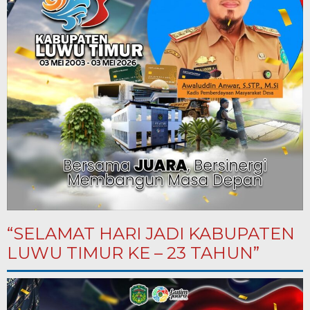
“SELAMAT HARI JADI KABUPATEN
LUWU TIMUR KE – 23 TAHUN”