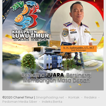
©2020 Chanel Timur |
Sinergihosting.net
Kontak
Redaksi
Pedoman Media Siber
Indeks Berita