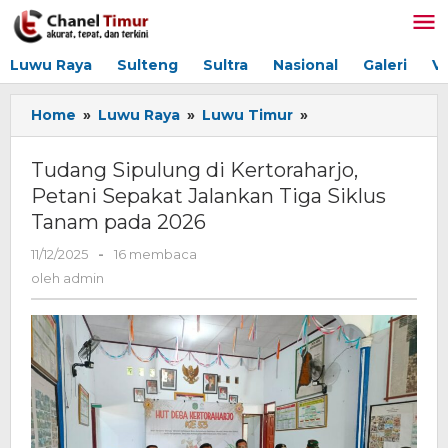
Lewati
ke
konten
Luwu Raya
Sulteng
Sultra
Nasional
Galeri
V
Home
»
Luwu Raya
»
Luwu Timur
»
Tudang
Sipulung
di
Tudang Sipulung di Kertoraharjo,
Kertoraharjo,
Petani Sepakat Jalankan Tiga Siklus
Petani
Tanam pada 2026
Sepakat
Jalankan
11/12/2025
oleh
-
16 membaca
Tiga
admin
oleh
admin
Siklus
Tanam
pada
2026