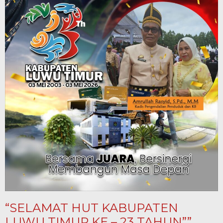
“SELAMAT HUT KABUPATEN
LUWU TIMUR KE – 23 TAHUN””