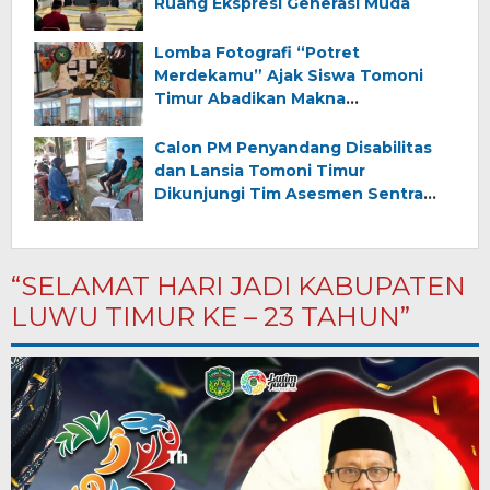
Ruang Ekspresi Generasi Muda
Lomba Fotografi “Potret
Merdekamu” Ajak Siswa Tomoni
Timur Abadikan Makna
Kemerdekaan
Calon PM Penyandang Disabilitas
dan Lansia Tomoni Timur
Dikunjungi Tim Asesmen Sentra
Wirajaya Makassar
“SELAMAT HARI JADI KABUPATEN
LUWU TIMUR KE – 23 TAHUN”