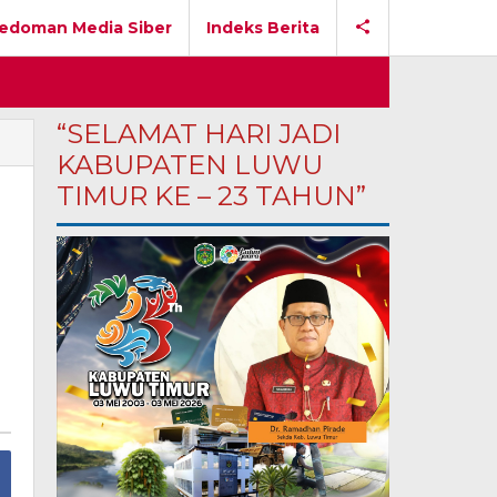
edoman Media Siber
Indeks Berita
“SELAMAT HARI JADI
KABUPATEN LUWU
TIMUR KE – 23 TAHUN”