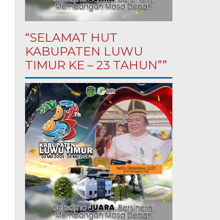
“SELAMAT HUT
KABUPATEN LUWU
TIMUR KE – 23 TAHUN””