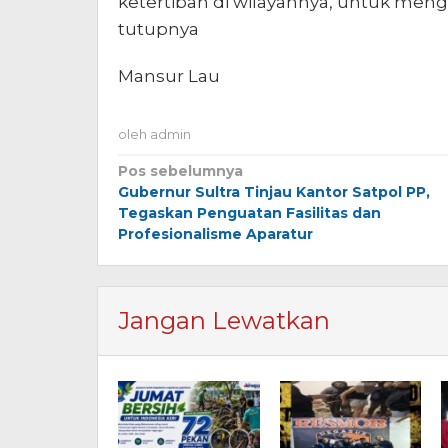
ketertiban di wilayahnya, untuk mengu
tutupnya
Mansur Lau
oleh
admin
Navigasi
Pos sebelumnya
Gubernur Sultra Tinjau Kantor Satpol PP,
pos
Tegaskan Penguatan Fasilitas dan
Profesionalisme Aparatur
Jangan Lewatkan