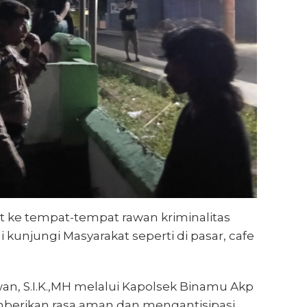
t ke tempat-tempat rawan kriminalitas
 kunjungi Masyarakat seperti di pasar, cafe
an, S.I.K.,MH melalui Kapolsek Binamu Akp
berikan rasa aman dan mengantisipasi