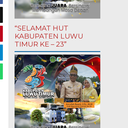
“SELAMAT HUT
KABUPATEN LUWU
TIMUR KE – 23”