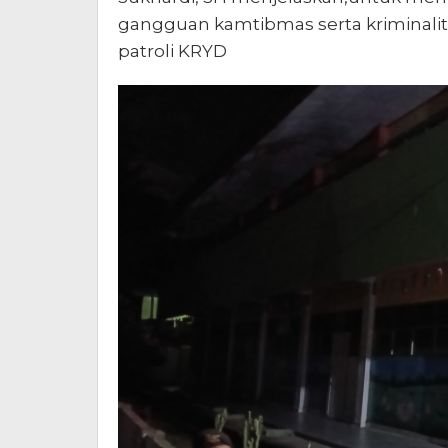
gangguan kamtibmas serta kriminali
patroli KRYD