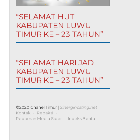
“SELAMAT HUT
KABUPATEN LUWU
TIMUR KE – 23 TAHUN”
“SELAMAT HARI JADI
KABUPATEN LUWU
TIMUR KE – 23 TAHUN”
©2020 Chanel Timur |
Sinergihosting.net
Kontak
Redaksi
Pedoman Media Siber
Indeks Berita