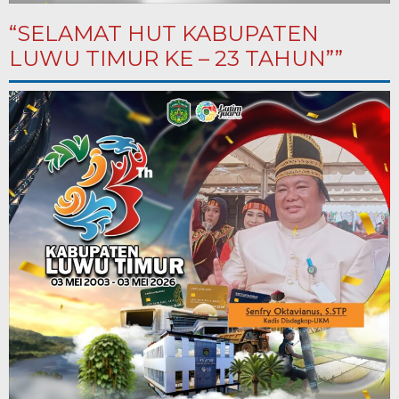
“SELAMAT HUT KABUPATEN
LUWU TIMUR KE – 23 TAHUN””