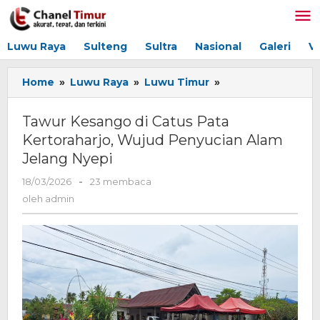
Lewati
ke
konten
Luwu Raya
Sulteng
Sultra
Nasional
Galeri
V
Home
»
Luwu Raya
»
Luwu Timur
»
Tawur
Kesango
di
Tawur Kesango di Catus Pata
Catus
Kertoraharjo, Wujud Penyucian Alam
Pata
Jelang Nyepi
Kertoraharjo,
Wujud
18/03/2026
oleh
-
23 membaca
Penyucian
admin
oleh
admin
Alam
Jelang
Nyepi