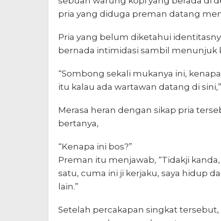
sebuah warung kopi yang berada di d
pria yang diduga preman datang me
Pria yang belum diketahui identitasn
bernada intimidasi sambil menunjuk 
“Sombong sekali mukanya ini, kenapa b
itu kalau ada wartawan datang di sini,”
Merasa heran dengan sikap pria ters
bertanya,
“Kenapa ini bos?”
Preman itu menjawab, “Tidakji kanda
satu, cuma ini ji kerjaku, saya hidup da
lain.”
Setelah percakapan singkat tersebut,