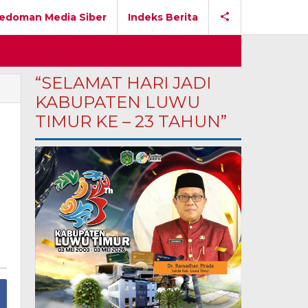
edoman Media Siber
Indeks Berita
“SELAMAT HARI JADI
KABUPATEN LUWU
TIMUR KE – 23 TAHUN”