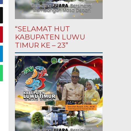
“SELAMAT HUT
KABUPATEN LUWU
TIMUR KE – 23”