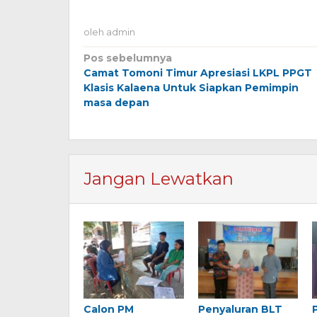
oleh
admin
Navigasi
Pos sebelumnya
Camat Tomoni Timur Apresiasi LKPL PPGT
pos
Klasis Kalaena Untuk Siapkan Pemimpin
masa depan
Jangan Lewatkan
Calon PM
Penyaluran BLT