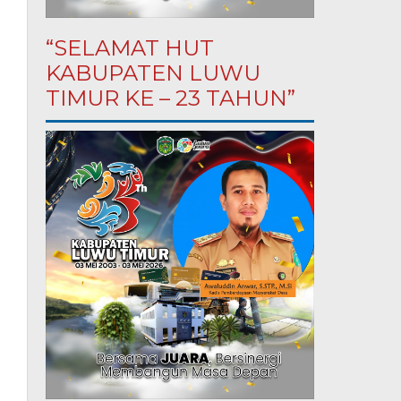
“SELAMAT HUT
KABUPATEN LUWU
TIMUR KE – 23 TAHUN”