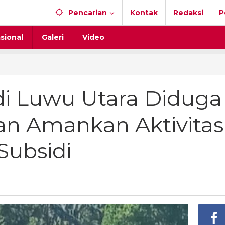
Pencarian
Kontak
Redaksi
P
sional
Galeri
Video
didi
i Luwu Utara Diduga
a
n Amankan Aktivitas
an
n
kan
Subsidi
tas
sir
i