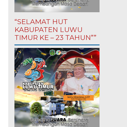
“SELAMAT HUT
KABUPATEN LUWU
TIMUR KE – 23 TAHUN””