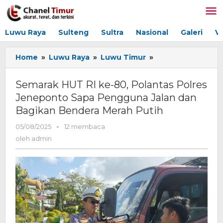
Lewati
ke
konten
Luwu Raya
Sulteng
Sultra
Nasional
Galeri
V
Home
»
Luwu Raya
»
Luwu Timur
»
Semarak
HUT
RI
Semarak HUT RI ke-80, Polantas Polres
ke-
Jeneponto Sapa Pengguna Jalan dan
80,
Bagikan Bendera Merah Putih
Polantas
Polres
05/08/2025
oleh
-
12 membaca
Jeneponto
admin
oleh
admin
Sapa
Pengguna
Jalan
dan
Bagikan
Bendera
Merah
Putih