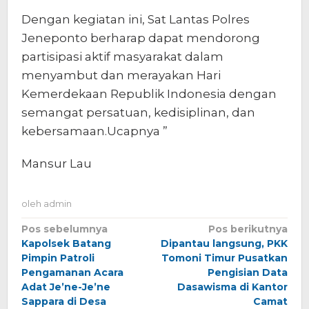
Dengan kegiatan ini, Sat Lantas Polres
Jeneponto berharap dapat mendorong
partisipasi aktif masyarakat dalam
menyambut dan merayakan Hari
Kemerdekaan Republik Indonesia dengan
semangat persatuan, kedisiplinan, dan
kebersamaan.Ucapnya ”
Mansur Lau
oleh
admin
Navigasi
Pos sebelumnya
Pos berikutnya
Kapolsek Batang
Dipantau langsung, PKK
pos
Pimpin Patroli
Tomoni Timur Pusatkan
Pengamanan Acara
Pengisian Data
Adat Je’ne-Je’ne
Dasawisma di Kantor
Sappara di Desa
Camat