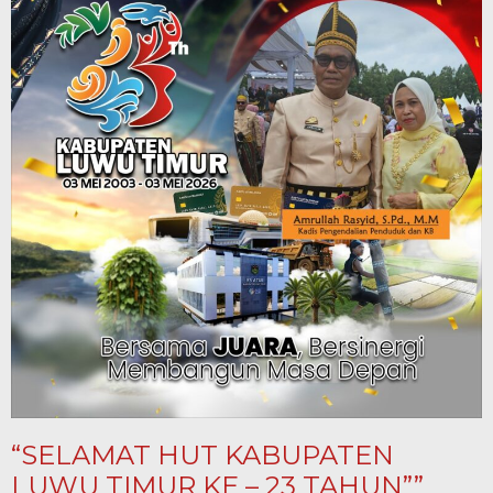
“SELAMAT HUT KABUPATEN
LUWU TIMUR KE – 23 TAHUN””