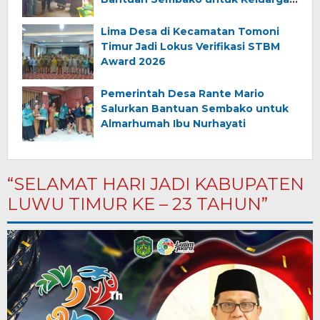
Almarhum (Angkana)
Lima Desa di Kecamatan Tomoni
Timur Jadi Lokus Verifikasi STBM
Award 2026
Pemerintah Desa Rante Mario
Salurkan Bantuan Sembako untuk
Almarhumah Ibu Nurhayati
“SELAMAT HARI JADI KABUPATEN
LUWU TIMUR KE – 23 TAHUN”