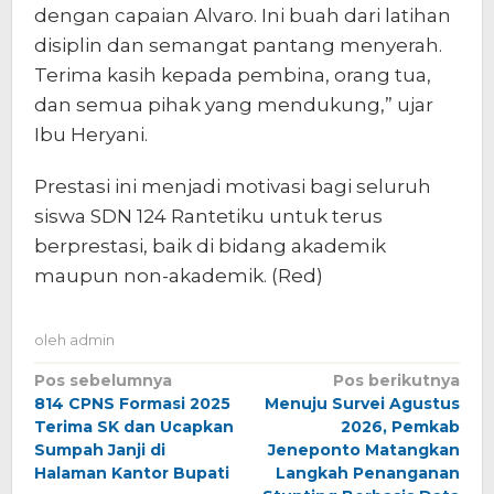
dengan capaian Alvaro. Ini buah dari latihan
disiplin dan semangat pantang menyerah.
Terima kasih kepada pembina, orang tua,
dan semua pihak yang mendukung,” ujar
Ibu Heryani.
Prestasi ini menjadi motivasi bagi seluruh
siswa SDN 124 Rantetiku untuk terus
berprestasi, baik di bidang akademik
maupun non-akademik. (Red)
oleh
admin
Navigasi
Pos sebelumnya
Pos berikutnya
814 CPNS Formasi 2025
Menuju Survei Agustus
pos
Terima SK dan Ucapkan
2026, Pemkab
Sumpah Janji di
Jeneponto Matangkan
Halaman Kantor Bupati
Langkah Penanganan