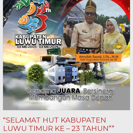
“SELAMAT HUT KABUPATEN
LUWU TIMUR KE – 23 TAHUN””