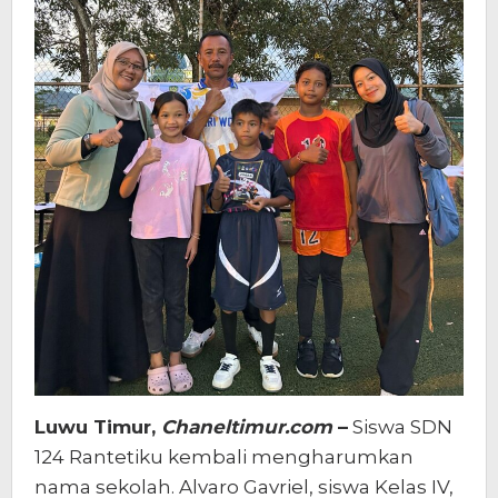
Luwu Timur,
Chaneltimur.com
–
Siswa SDN
124 Rantetiku kembali mengharumkan
nama sekolah. Alvaro Gavriel, siswa Kelas IV,