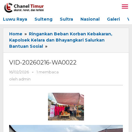
Lewati
ke
konten
Luwu Raya
Sulteng
Sultra
Nasional
Galeri
V
Home
»
Ringankan Beban Korban Kebakaran,
Kapolsek Kelara dan Bhayangkari Salurkan
Bantuan Sosial
»
VID-
20260216-
WA0022
VID-20260216-WA0022
16/02/2026
oleh
-
1 membaca
admin
oleh
admin
Pemutar