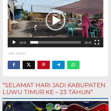
Video
00:00
00:20
oleh
admin
“SELAMAT HARI JADI KABUPATEN
LUWU TIMUR KE – 23 TAHUN”