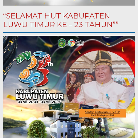
“SELAMAT HUT KABUPATEN
LUWU TIMUR KE – 23 TAHUN””