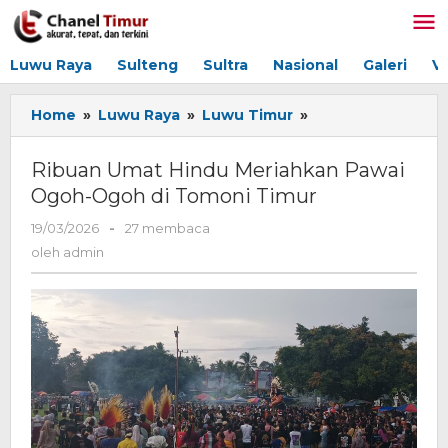
Lewati
ke
konten
Luwu Raya
Sulteng
Sultra
Nasional
Galeri
V
Home
»
Luwu Raya
»
Luwu Timur
»
Ribuan
Umat
Hindu
Ribuan Umat Hindu Meriahkan Pawai
Meriahkan
Ogoh-Ogoh di Tomoni Timur
Pawai
Ogoh-
19/03/2026
oleh
-
27 membaca
Ogoh
admin
oleh
admin
di
Tomoni
Timur