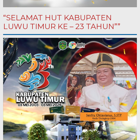
“SELAMAT HUT KABUPATEN
LUWU TIMUR KE – 23 TAHUN””