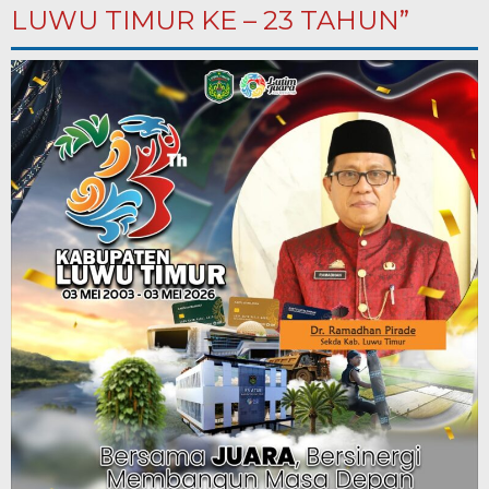
LUWU TIMUR KE – 23 TAHUN”