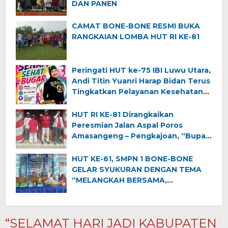
DAN PANEN
CAMAT BONE-BONE RESMI BUKA
RANGKAIAN LOMBA HUT RI KE-81
Peringati HUT ke-75 IBI Luwu Utara,
Andi Titin Yuanri Harap Bidan Terus
Tingkatkan Pelayanan Kesehatan
Ibu dan Anak
HUT RI KE-81 Dirangkaikan
Peresmian Jalan Aspal Poros
Amasangeng – Pengkajoan, “Bupati
Luwu Utara Ajak Warga Jaga
Semangat Kemerdekaan dan
HUT KE-61, SMPN 1 BONE-BONE
Pembangunan”
GELAR SYUKURAN DENGAN TEMA
“MELANGKAH BERSAMA,
MENGINSPIRASI DUNIA”
“SELAMAT HARI JADI KABUPATEN