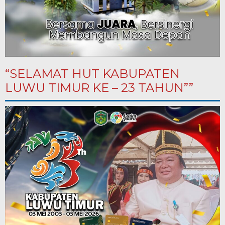
“SELAMAT HUT KABUPATEN
LUWU TIMUR KE – 23 TAHUN””