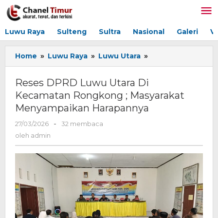
Lewati
ke
konten
Luwu Raya
Sulteng
Sultra
Nasional
Galeri
V
Home
»
Luwu Raya
»
Luwu Utara
»
Reses
DPRD
Luwu
Reses DPRD Luwu Utara Di
Utara
Kecamatan Rongkong ; Masyarakat
Di
Menyampaikan Harapannya
Kecamatan
Rongkong
27/03/2026
oleh
-
32 membaca
;
admin
oleh
admin
Masyarakat
Menyampaikan
Harapannya