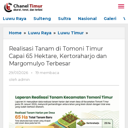
Lewati
ke
konten
Luwu Raya
Sulteng
Sultra
Nasional
Galeri
V
Home
»
Luwu Raya
»
Luwu Timur
»
Realisasi
Tanam
di
Realisasi Tanam di Tomoni Timur
Tomoni
Capai 65 Hektare, Kertoraharjo dan
Timur
Margomulyo Terbesar
Capai
65
29/01/2026
oleh
-
19 membaca
Hektare,
admin
oleh
admin
Kertoraharjo
dan
Margomulyo
Terbesar