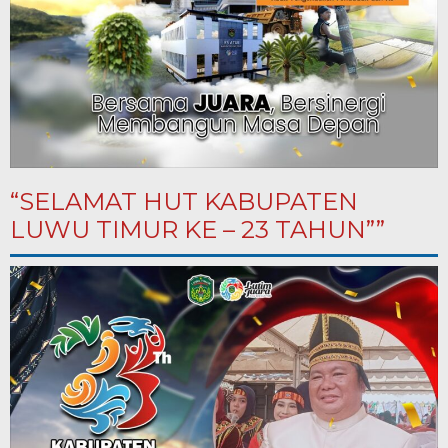
“SELAMAT HUT KABUPATEN
LUWU TIMUR KE – 23 TAHUN””