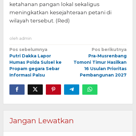
ketahanan pangan lokal sekaligus
meningkatkan kesejahteraan petani di
wilayah tersebut. (Red)
oleh
admin
Navigasi
Pos sebelumnya
Pos berikutnya
Putri Dakka Lapor
Pra-Musrenbang
pos
Humas Polda Sulsel ke
Tomoni Timur Hasilkan
Propam gegara Sebar
16 Usulan Prioritas
Informasi Palsu
Pembangunan 2027
Jangan Lewatkan