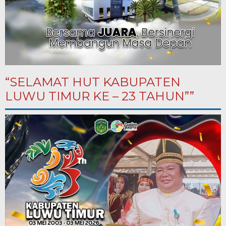
“SELAMAT HUT KABUPATEN
LUWU TIMUR KE – 23 TAHUN””