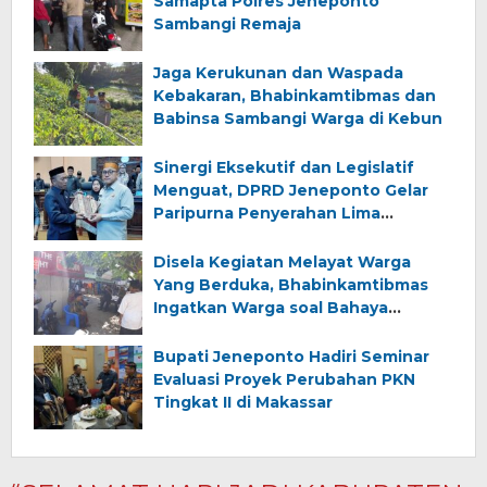
Samapta Polres Jeneponto
Sambangi Remaja
Jaga Kerukunan dan Waspada
Kebakaran, Bhabinkamtibmas dan
Babinsa Sambangi Warga di Kebun
Sinergi Eksekutif dan Legislatif
Menguat, DPRD Jeneponto Gelar
Paripurna Penyerahan Lima
Ranperda Inisiatif dan Persetujuan
Ranperda Pertanggungjawaban
Disela Kegiatan Melayat Warga
APBD 2025
Yang Berduka, Bhabinkamtibmas
Ingatkan Warga soal Bahaya
Kebakaran
Bupati Jeneponto Hadiri Seminar
Evaluasi Proyek Perubahan PKN
Tingkat II di Makassar