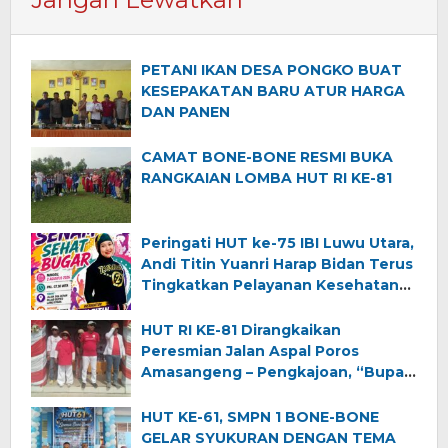
PETANI IKAN DESA PONGKO BUAT
KESEPAKATAN BARU ATUR HARGA
DAN PANEN
CAMAT BONE-BONE RESMI BUKA
RANGKAIAN LOMBA HUT RI KE-81
Peringati HUT ke-75 IBI Luwu Utara,
Andi Titin Yuanri Harap Bidan Terus
Tingkatkan Pelayanan Kesehatan
Ibu dan Anak
HUT RI KE-81 Dirangkaikan
Peresmian Jalan Aspal Poros
Amasangeng – Pengkajoan, “Bupati
Luwu Utara Ajak Warga Jaga
Semangat Kemerdekaan dan
HUT KE-61, SMPN 1 BONE-BONE
Pembangunan”
GELAR SYUKURAN DENGAN TEMA