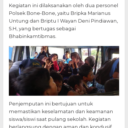
Kegiatan ini dilaksanakan oleh dua personel
Polsek Bone-Bone, yaitu Bripka Marianus
Untung dan Briptu I Wayan Deni Pindiawan,
S.H, yang bertugas sebagai
Bhabinkamtibmas.
Penjemputan ini bertujuan untuk
memastikan keselamatan dan keamanan
siswa/siswi saat pulang sekolah. Kegiatan
berlangsung dengan aman dan kondusif,