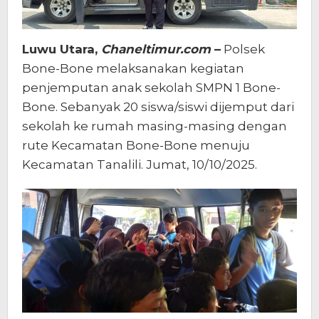
Luwu Utara,
Chaneltimur.com
–
Polsek
Bone-Bone melaksanakan kegiatan
penjemputan anak sekolah SMPN 1 Bone-
Bone. Sebanyak 20 siswa/siswi dijemput dari
sekolah ke rumah masing-masing dengan
rute Kecamatan Bone-Bone menuju
Kecamatan Tanalili. Jumat, 10/10/2025.