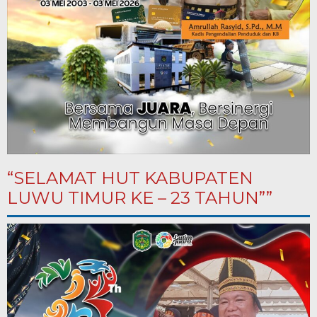
“SELAMAT HUT KABUPATEN
LUWU TIMUR KE – 23 TAHUN””