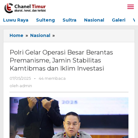
Lewati
ke
konten
Luwu Raya
Sulteng
Sultra
Nasional
Galeri
V
Home
»
Nasional
»
Polri
Gelar
Operasi
Polri Gelar Operasi Besar Berantas
Besar
Premanisme, Jamin Stabilitas
Berantas
Kamtibmas dan Iklim Investasi
Premanisme,
Jamin
07/05/2025
oleh
-
44 membaca
Stabilitas
admin
oleh
admin
Kamtibmas
dan
Iklim
Investasi