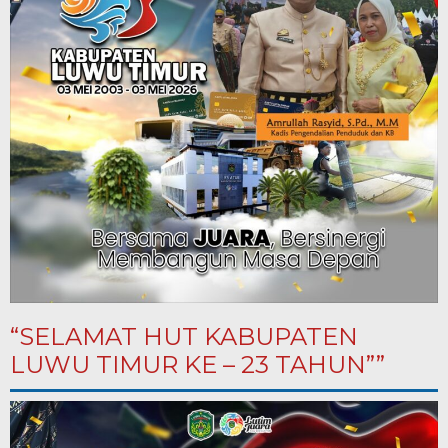
“SELAMAT HUT KABUPATEN
LUWU TIMUR KE – 23 TAHUN””