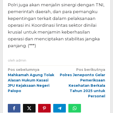
Polri juga akan menjalin sinergi dengan TNI,
pemerintah daerah, dan para pemangku
kepentingan terkait dalam pelaksanaan
operasi ini. Koordinasi lintas sektor dinilai
krusial untuk menjamin keberhasilan
operasi dan menciptakan stabilitas jangka
panjang. (***)
oleh
admin
Navigasi
Pos sebelumnya
Pos berikutnya
Mahkamah Agung Tolak
Polres Jeneponto Gelar
pos
Alasan Hukum Kasasi
Pemeriksaan
JPU Kejaksaan Negeri
Kesehatan Berkala
Palopo
Tahun 2025 untuk
Personel