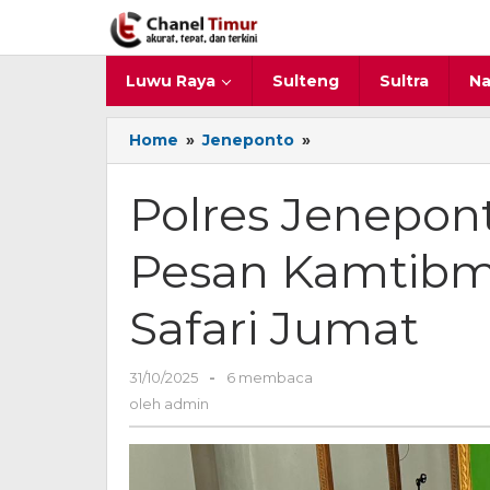
Lewati
ke
konten
Luwu Raya
Sulteng
Sultra
Na
Home
»
Jeneponto
»
Polres
Jeneponto
Rutin
Polres Jenepon
Sampaikan
Pesan
Pesan Kamtibm
Kamtibmas
dalam
Kegiatan
Safari Jumat
Safari
Jumat
31/10/2025
oleh
-
6 membaca
admin
oleh
admin