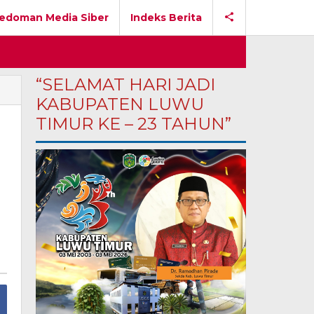
edoman Media Siber
Indeks Berita
“SELAMAT HARI JADI
KABUPATEN LUWU
TIMUR KE – 23 TAHUN”