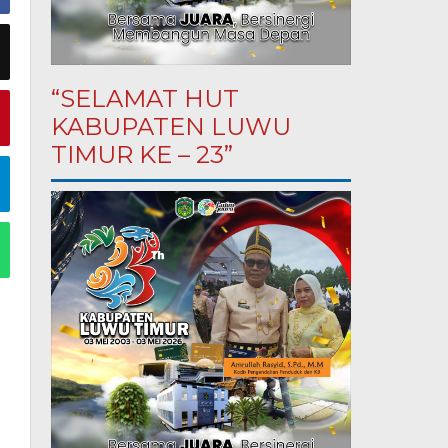
“SELAMAT HUT
KABUPATEN LUWU
TIMUR KE – 23”