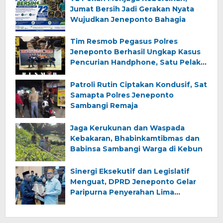
Jumat Bersih Jadi Gerakan Nyata
Wujudkan Jeneponto Bahagia
Tim Resmob Pegasus Polres
Jeneponto Berhasil Ungkap Kasus
Pencurian Handphone, Satu Pelaku
Diamankan
Patroli Rutin Ciptakan Kondusif, Sat
Samapta Polres Jeneponto
Sambangi Remaja
Jaga Kerukunan dan Waspada
Kebakaran, Bhabinkamtibmas dan
Babinsa Sambangi Warga di Kebun
Sinergi Eksekutif dan Legislatif
Menguat, DPRD Jeneponto Gelar
Paripurna Penyerahan Lima
Ranperda Inisiatif dan Persetujuan
Ranperda Pertanggungjawaban