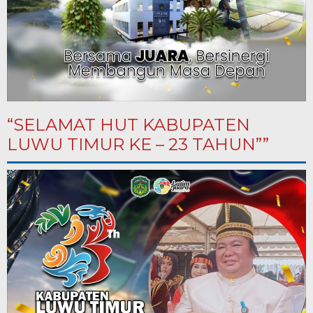
“SELAMAT HUT KABUPATEN
LUWU TIMUR KE – 23 TAHUN””