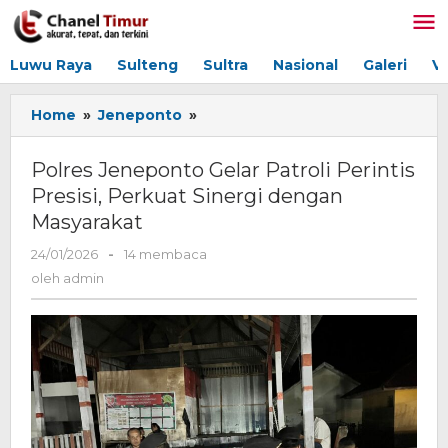
Lewati
ke
konten
Luwu Raya
Sulteng
Sultra
Nasional
Galeri
V
Home
»
Jeneponto
»
Polres
Jeneponto
Gelar
Polres Jeneponto Gelar Patroli Perintis
Patroli
Presisi, Perkuat Sinergi dengan
Perintis
Masyarakat
Presisi,
Perkuat
24/01/2026
oleh
-
14 membaca
Sinergi
admin
oleh
admin
dengan
Masyarakat