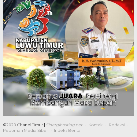
©2020 Chanel Timur |
Sinergihosting.net
Kontak
Redaksi
Pedoman Media Siber
Indeks Berita