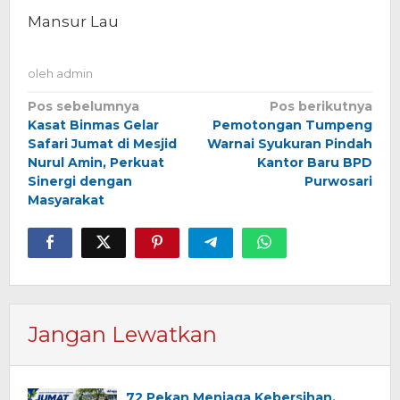
Mansur Lau
oleh
admin
Navigasi
Pos sebelumnya
Pos berikutnya
Kasat Binmas Gelar
Pemotongan Tumpeng
pos
Safari Jumat di Mesjid
Warnai Syukuran Pindah
Nurul Amin, Perkuat
Kantor Baru BPD
Sinergi dengan
Purwosari
Masyarakat
Jangan Lewatkan
72 Pekan Menjaga Kebersihan,