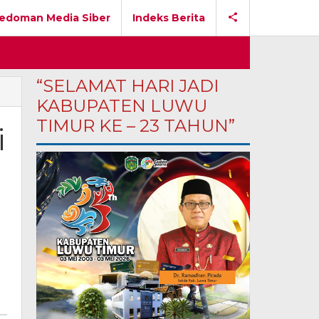
edoman Media Siber
Indeks Berita
“SELAMAT HARI JADI
KABUPATEN LUWU
TIMUR KE – 23 TAHUN”
i