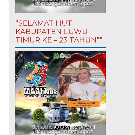
“SELAMAT HUT
KABUPATEN LUWU
TIMUR KE – 23 TAHUN””