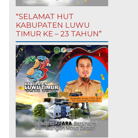
“SELAMAT HUT
KABUPATEN LUWU
TIMUR KE – 23 TAHUN”