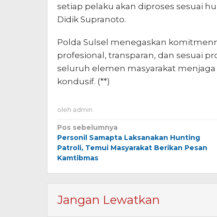
setiap pelaku akan diproses sesuai h
Didik Supranoto.
Polda Sulsel menegaskan komitmenny
profesional, transparan, dan sesuai 
seluruh elemen masyarakat menjaga 
kondusif. (**)
oleh
admin
Navigasi
Pos sebelumnya
Personil Samapta Laksanakan Hunting
pos
Patroli, Temui Masyarakat Berikan Pesan
Kamtibmas
Jangan Lewatkan