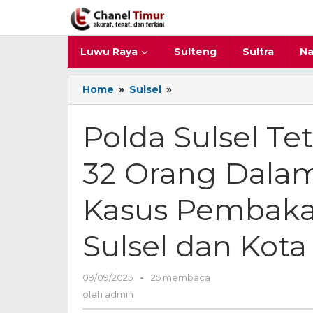
Lewati
ke
konten
Luwu Raya
Sulteng
Sultra
Na
Home
»
Sulsel
»
Polda
Sulsel
Tetapkan
Polda Sulsel Te
Tersangka
Jadi
32 Orang Dala
32
Orang
Dalam
Kasus Pembaka
Perkembangan
Kasus
Sulsel dan Kot
Pembakaran
Kantor
DPRD
09/09/2025
oleh
-
25 membaca
Sulsel
admin
oleh
admin
dan
Kota