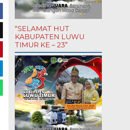
“SELAMAT HUT
KABUPATEN LUWU
TIMUR KE – 23”