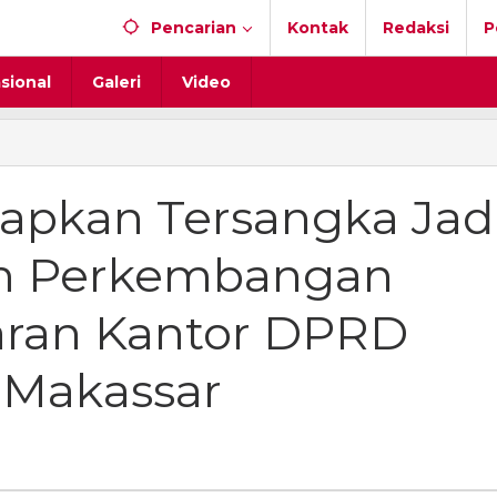
Pencarian
Kontak
Redaksi
P
sional
Galeri
Video
tapkan Tersangka Jad
m Perkembangan
ran Kantor DPRD
a Makassar