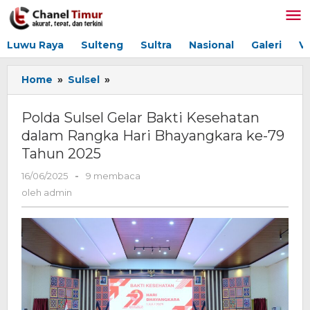
Lewati
ke
konten
Luwu Raya
Sulteng
Sultra
Nasional
Galeri
V
Home
»
Sulsel
»
Polda
Sulsel
Gelar
Polda Sulsel Gelar Bakti Kesehatan
Bakti
dalam Rangka Hari Bhayangkara ke-79
Kesehatan
Tahun 2025
dalam
Rangka
16/06/2025
oleh
-
9 membaca
Hari
admin
oleh
admin
Bhayangkara
ke-
79
Tahun
2025