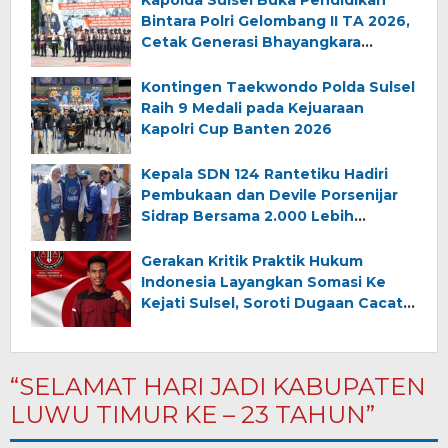
Bintara Polri Gelombang II TA 2026,
Cetak Generasi Bhayangkara
Berintegritas dan Profesional
Kontingen Taekwondo Polda Sulsel
Raih 9 Medali pada Kejuaraan
Kapolri Cup Banten 2026
Kepala SDN 124 Rantetiku Hadiri
Pembukaan dan Devile Porsenijar
Sidrap Bersama 2.000 Lebih
Peserta dari Luwu Timur
Gerakan Kritik Praktik Hukum
Indonesia Layangkan Somasi Ke
Kejati Sulsel, Soroti Dugaan Cacat
Penanganan Perkara Narkotika Di
Makassar
“SELAMAT HARI JADI KABUPATEN
LUWU TIMUR KE – 23 TAHUN”