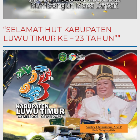
“SELAMAT HUT KABUPATEN
LUWU TIMUR KE – 23 TAHUN””