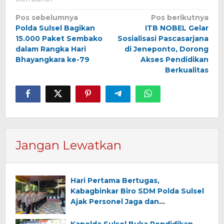
Navigasi
Pos sebelumnya
Pos berikutnya
Polda Sulsel Bagikan
ITB NOBEL Gelar
pos
15.000 Paket Sembako
Sosialisasi Pascasarjana
dalam Rangka Hari
di Jeneponto, Dorong
Bhayangkara ke-79
Akses Pendidikan
Berkualitas
Jangan Lewatkan
Hari Pertama Bertugas,
Kabagbinkar Biro SDM Polda Sulsel
Ajak Personel Jaga dan
Pertahankan Kebersihan
Kapolda Sulsel Buka Pendidikan