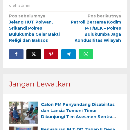
oleh
admin
Navigasi
Pos sebelumnya
Pos berikutnya
Jelang HUT Polwan,
Patroli Bersama Kodim
pos
Srikandi Polres
1411/BLK – Polres
Bulukumba Gelar Bakti
Bulukumba Jaga
Religi dan Baksos
Kondusifitas Wilayah
Jangan Lewatkan
Calon PM Penyandang Disabilitas
dan Lansia Tomoni Timur
Dikunjungi Tim Asesmen Sentra
Wirajaya Makassar
Penyaluran BLT DD Tahap II Desa