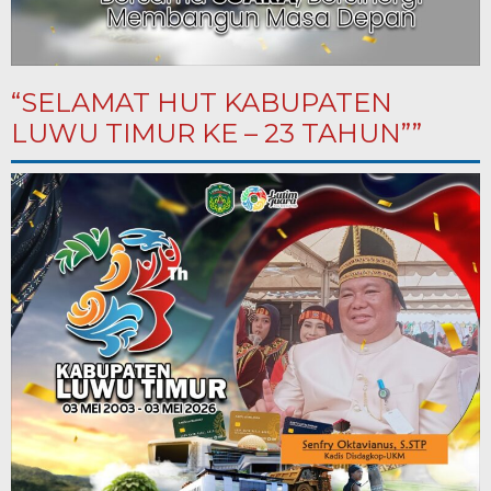
“SELAMAT HUT KABUPATEN
LUWU TIMUR KE – 23 TAHUN””