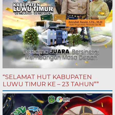
“SELAMAT HUT KABUPATEN
LUWU TIMUR KE – 23 TAHUN””