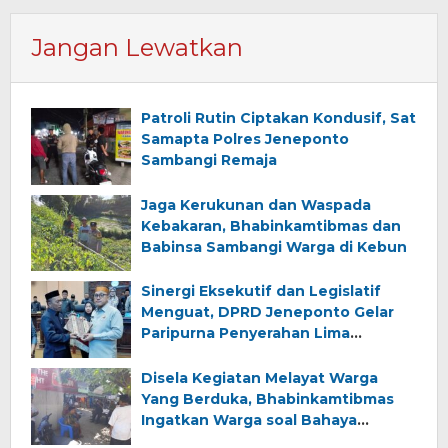
Jangan Lewatkan
Patroli Rutin Ciptakan Kondusif, Sat
Samapta Polres Jeneponto
Sambangi Remaja
Jaga Kerukunan dan Waspada
Kebakaran, Bhabinkamtibmas dan
Babinsa Sambangi Warga di Kebun
Sinergi Eksekutif dan Legislatif
Menguat, DPRD Jeneponto Gelar
Paripurna Penyerahan Lima
Ranperda Inisiatif dan Persetujuan
Ranperda Pertanggungjawaban
Disela Kegiatan Melayat Warga
APBD 2025
Yang Berduka, Bhabinkamtibmas
Ingatkan Warga soal Bahaya
Kebakaran