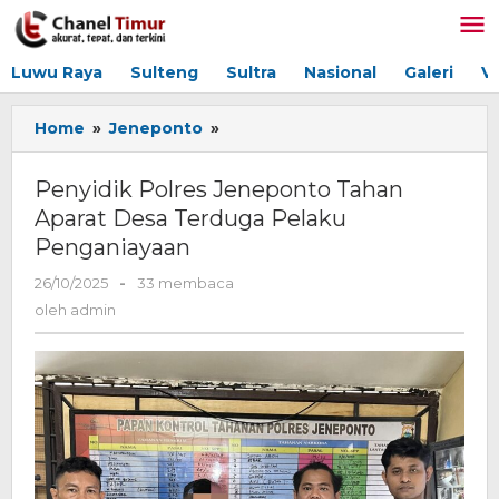
Lewati
ke
konten
Luwu Raya
Sulteng
Sultra
Nasional
Galeri
V
Home
»
Jeneponto
»
Penyidik
Polres
Jeneponto
Penyidik Polres Jeneponto Tahan
Tahan
Aparat Desa Terduga Pelaku
Aparat
Penganiayaan
Desa
Terduga
26/10/2025
oleh
-
33 membaca
Pelaku
admin
oleh
admin
Penganiayaan