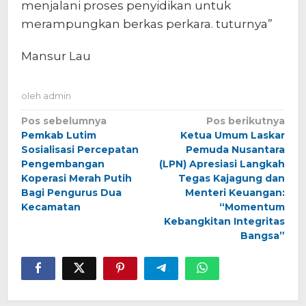
menjalani proses penyidikan untuk
merampungkan berkas perkara. tuturnya”
Mansur Lau
oleh
admin
Navigasi
Pos sebelumnya
Pos berikutnya
Pemkab Lutim
Ketua Umum Laskar
pos
Sosialisasi Percepatan
Pemuda Nusantara
Pengembangan
(LPN) Apresiasi Langkah
Koperasi Merah Putih
Tegas Kajagung dan
Bagi Pengurus Dua
Menteri Keuangan:
Kecamatan
“Momentum
Kebangkitan Integritas
Bangsa”