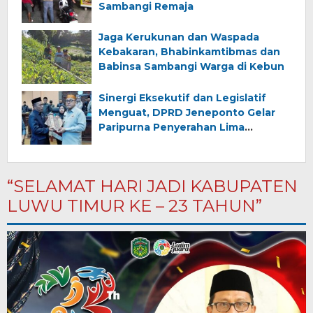
Sambangi Remaja
Jaga Kerukunan dan Waspada
Kebakaran, Bhabinkamtibmas dan
Babinsa Sambangi Warga di Kebun
Sinergi Eksekutif dan Legislatif
Menguat, DPRD Jeneponto Gelar
Paripurna Penyerahan Lima
Ranperda Inisiatif dan Persetujuan
Ranperda Pertanggungjawaban
APBD 2025
“SELAMAT HARI JADI KABUPATEN
LUWU TIMUR KE – 23 TAHUN”