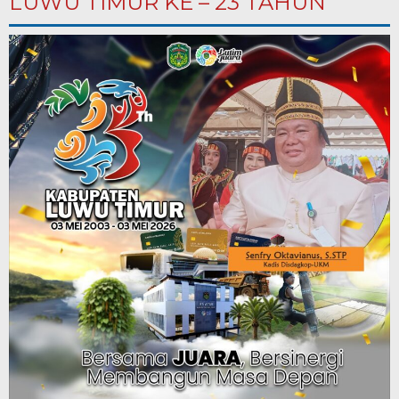
LUWU TIMUR KE – 23 TAHUN””