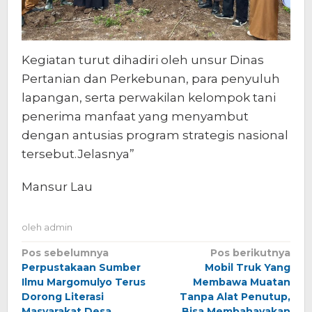
Kegiatan turut dihadiri oleh unsur Dinas
Pertanian dan Perkebunan, para penyuluh
lapangan, serta perwakilan kelompok tani
penerima manfaat yang menyambut
dengan antusias program strategis nasional
tersebut.Jelasnya”
Mansur Lau
oleh
admin
Navigasi
Pos sebelumnya
Pos berikutnya
Perpustakaan Sumber
Mobil Truk Yang
pos
Ilmu Margomulyo Terus
Membawa Muatan
Dorong Literasi
Tanpa Alat Penutup,
Masyarakat Desa
Bisa Membahayakan