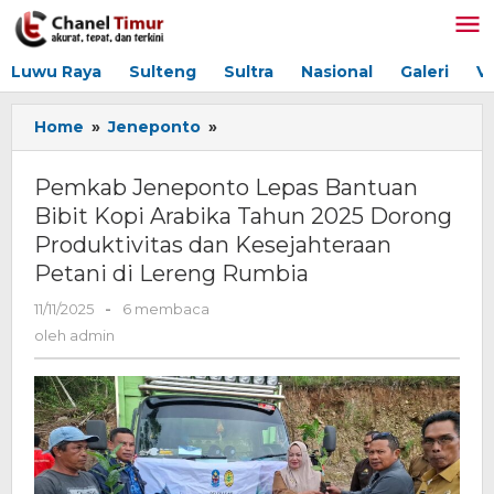
Lewati
ke
konten
Luwu Raya
Sulteng
Sultra
Nasional
Galeri
V
Home
»
Jeneponto
»
Pemkab
Jeneponto
Lepas
Pemkab Jeneponto Lepas Bantuan
Bantuan
Bibit Kopi Arabika Tahun 2025 Dorong
Bibit
Produktivitas dan Kesejahteraan
Kopi
Arabika
Petani di Lereng Rumbia
Tahun
11/11/2025
oleh
-
6 membaca
2025
admin
Dorong
oleh
admin
Produktivitas
dan
Kesejahteraan
Petani
di
Lereng