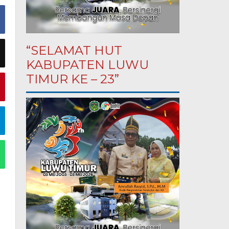
“SELAMAT HUT
KABUPATEN LUWU
TIMUR KE – 23”