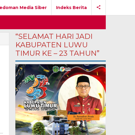
edoman Media Siber
Indeks Berita
“SELAMAT HARI JADI
KABUPATEN LUWU
TIMUR KE – 23 TAHUN”