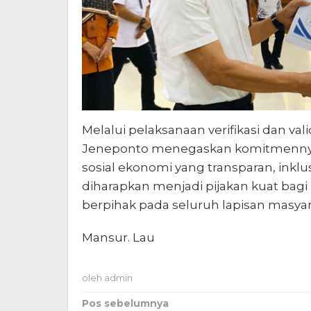
Melalui pelaksanaan verifikasi dan va
Jeneponto menegaskan komitmennya
sosial ekonomi yang transparan, inklus
diharapkan menjadi pijakan kuat bag
berpihak pada seluruh lapisan masyar
Mansur. Lau
oleh
admin
Navigasi
Pos sebelumnya