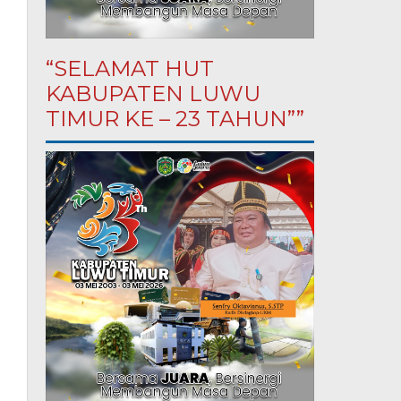
“SELAMAT HUT
KABUPATEN LUWU
TIMUR KE – 23 TAHUN””