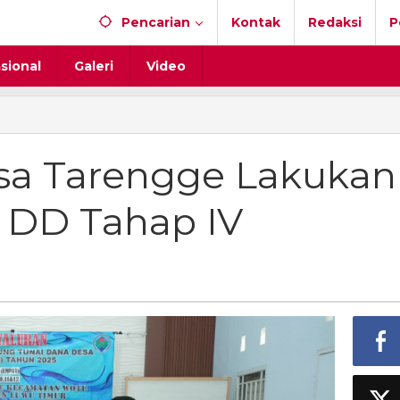
Pencarian
Kontak
Redaksi
P
sional
Galeri
Video
intah
gge
sa Tarengge Lakukan
an
luran
T DD Tahap IV