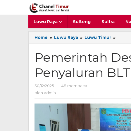
Lewati
ke
konten
Luwu Raya
Sulteng
Sultra
Na
Home
»
Luwu Raya
»
Luwu Timur
»
Pemer
Desa
Taren
Pemerintah De
Lakuk
Penya
Penyaluran BL
BLT
DD
Tahap
30/12/2025
oleh
-
48 membaca
IV
admin
oleh
admin