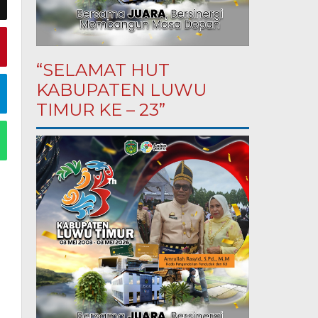
“SELAMAT HUT
KABUPATEN LUWU
TIMUR KE – 23”