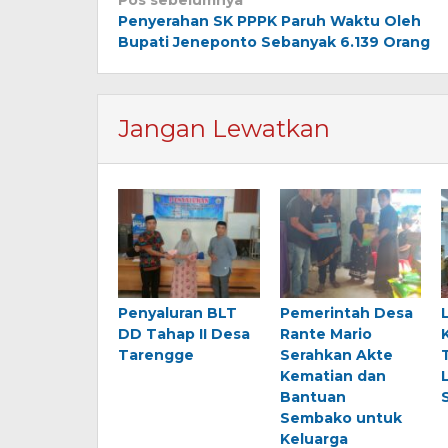
Navigasi
Pos sebelumnya
Penyerahan SK PPPK Paruh Waktu Oleh
pos
Bupati Jeneponto Sebanyak 6.139 Orang
Jangan Lewatkan
Penyaluran BLT
Pemerintah Desa
DD Tahap II Desa
Rante Mario
Tarengge
Serahkan Akte
Kematian dan
Bantuan
Sembako untuk
Keluarga