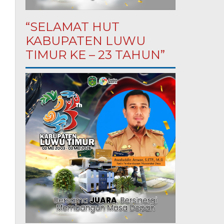
“SELAMAT HUT
KABUPATEN LUWU
TIMUR KE – 23 TAHUN”