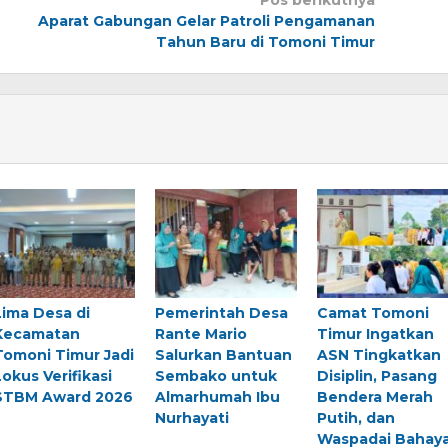
Pos berikutnya
Aparat Gabungan Gelar Patroli Pengamanan
Tahun Baru di Tomoni Timur
Lima Desa di
Pemerintah Desa
Camat Tomoni
Kecamatan
Rante Mario
Timur Ingatkan
Tomoni Timur Jadi
Salurkan Bantuan
ASN Tingkatkan
Lokus Verifikasi
Sembako untuk
Disiplin, Pasang
STBM Award 2026
Almarhumah Ibu
Bendera Merah
Nurhayati
Putih, dan
Waspadai Bahay