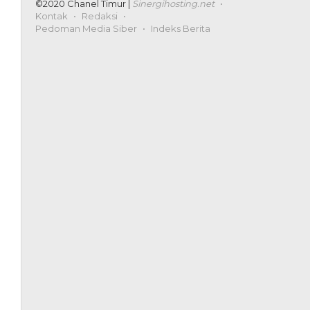
©2020 Chanel Timur |
Sinergihosting.net
Kontak
Redaksi
Pedoman Media Siber
Indeks Berita